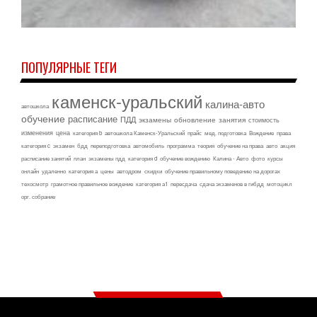
ПОПУЛЯРНЫЕ ТЕГИ
каменск-уральский
калина-авто
автошкола
обучение
расписание
ПДД
экзамены
обновление
занятия
стоимость
изменения
цена
категория b
автошкола Каменск-Уральский
прайс
мед. подготовка
Вождение
права
категория c
экзамен
бдд
переподготовка
автомобиль
программа
теория
обучение на права
авто
акция
расписание занятий
план
экзамены пдд
категория d
обучение вождению
Калина - Авто
фото
курсы
онлайн
удаленно
категория а
цены
автодром
скидки
обучение правильному поведению на дорогах
техосмотр
грамотное правильное вождение
категория а1
пересдача
сдача экзаменов в гибдд
мотоцикл
орг. собрание