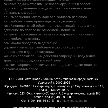
за какие административные правонарушения в области
дорожного движения предусмотрено наказание в виде
обязательных работ
при выполнении какого маневра водитель легкового
автомобиля имеет преимущество в движении
какой неподвижный объект не позволяющий продолжить
движение по полосе не относится к понятию
на каком расстоянии от знака вам разрешено поставить
автомобиль на стоянку
вам можно продолжить движение
управляя каким автомобилем можно осуществить
опережение в данной ситуации
какие из перечисленных действий запрещены водителям
транспортных средств в жилой зоне
в каком направлении вам можно продолжить движение на
легковом автомобиле
НОЧУ ДПО Автошкола «Калина-Авто» филиал в городе Каменск-
Уральский
© 2009-2026
Юр.адрес :
620910
г.
Екатеринбург, п. Кольцово
,
ул.Спутников д.7 оф.12
,
тел.
8 (343) 226-89-39
Филиал :
623400
, г.
Каменск-Уральский
,
бульвар Комсомольский 38б,
офис 1
, тел.
8 (3439) 380-009
Сот.
8-904-166-66-60
, E-mail:
info@nou-kalina.ru
Вся информация находящаяся на данном сайте, может быть