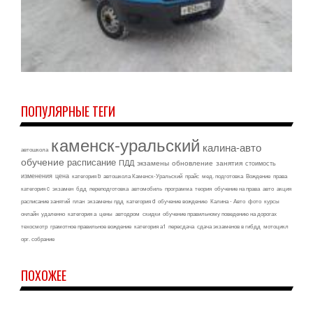
ПОПУЛЯРНЫЕ ТЕГИ
каменск-уральский
калина-авто
автошкола
обучение
расписание
ПДД
экзамены
обновление
занятия
стоимость
изменения
цена
категория b
автошкола Каменск-Уральский
прайс
мед. подготовка
Вождение
права
категория c
экзамен
бдд
переподготовка
автомобиль
программа
теория
обучение на права
авто
акция
расписание занятий
план
экзамены пдд
категория d
обучение вождению
Калина - Авто
фото
курсы
онлайн
удаленно
категория а
цены
автодром
скидки
обучение правильному поведению на дорогах
техосмотр
грамотное правильное вождение
категория а1
пересдача
сдача экзаменов в гибдд
мотоцикл
орг. собрание
ПОХОЖЕЕ