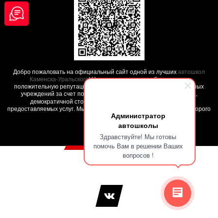
Добро пожаловать на официальный сайт одной из лучших
автошкол
Каменска-Уральского
! Наша автошкола заработала свою
положительную репутацию среди других похожих образовательных
учреждений за счет положительных
отзывов наших клиентов
,
демократичной стоимости обучения и высокого качества
предоставляемых услуг. Мы поможем вам обучиться на права - недорого
Администратор
и качественно !
автошколы
Здравствуйте! Мы готовы
помочь Вам в решении Ваших
вопросов !