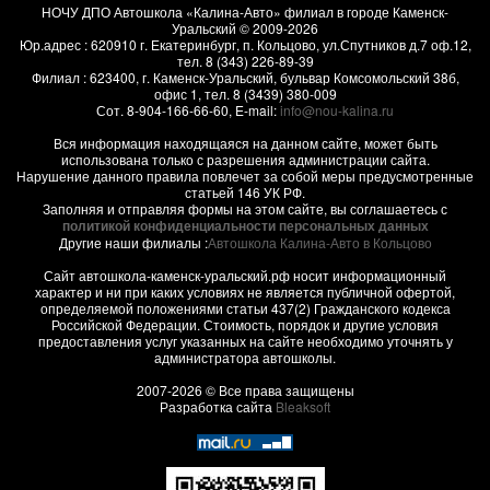
НОЧУ ДПО Автошкола «Калина-Авто» филиал в городе Каменск-
Уральский
© 2009-2026
Юр.адрес :
620910
г.
Екатеринбург, п. Кольцово
,
ул.Спутников д.7 оф.12
,
тел.
8 (343) 226-89-39
Филиал :
623400
, г.
Каменск-Уральский
,
бульвар Комсомольский 38б,
офис 1
, тел.
8 (3439) 380-009
Сот.
8-904-166-66-60
, E-mail:
info@nou-kalina.ru
Вся информация находящаяся на данном сайте, может быть
использована только с разрешения администрации сайта.
Нарушение данного правила повлечет за собой меры предусмотренные
статьей 146 УК РФ.
Заполняя и отправляя формы на этом сайте, вы соглашаетесь с
политикой конфиденциальности персональных данных
Другие наши филиалы :
Автошкола Калина-Авто в Кольцово
Сайт автошкола-каменск-уральский.рф носит информационный
характер и ни при каких условиях не является публичной офертой,
определяемой положениями статьи 437(2) Гражданского кодекса
Российской Федерации. Стоимость, порядок и другие условия
предоставления услуг указанных на сайте необходимо уточнять у
администратора автошколы.
2007-2026 © Все права защищены
Разработка сайта
Bleaksoft