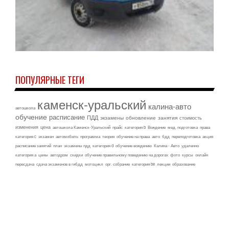
ПОПУЛЯРНЫЕ ТЕГИ
каменск-уральский
калина-авто
автошкола
обучение
расписание
ПДД
экзамены
обновление
занятия
стоимость
изменения
цена
автошкола Каменск-Уральский
прайс
категория b
Вождение
мед. подготовка
права
категория c
экзамен
автомобиль
программа
теория
обучение на права
авто
бдд
переподготовка
акция
расписание занятий
план
экзамены пдд
категория d
обучение вождению
Калина - Авто
удаленно
категория а
цены
автодром
скидки
обучение правильному поведению на дорогах
фото
курсы
онлайн
пересдача
сдача экзаменов в гибдд
мотоцикл
орг. собрание
категория be
лекции
образование