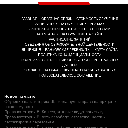
ГЛАВНАЯ
ОБРАТНАЯ СВЯЗЬ
СТОИМОСТЬ ОБУЧЕНИЯ
ЗАПИСАТЬСЯ НА ОБУЧЕНИЕ ЧЕРЕЗ MAX
ЗАПИСАТЬСЯ НА ОБУЧЕНИЕ ЧЕРЕЗ TELEGRAM
ЗАПИСАТЬСЯ НА ОБУЧЕНИЕ НА САЙТЕ
РАСПИСАНИЕ ЗАНЯТИЙ
СВЕДЕНИЯ ОБ ОБРАЗОВАТЕЛЬНОЙ ДЕЯТЕЛЬНОСТИ
ЛИЦЕНЗИЯ
БАНКОВСКИЕ РЕКВИЗИТЫ
КАРТА САЙТА
ПОЛИТИКА КОНФИДЕНЦИАЛЬНОСТИ
ПОЛИТИКА В ОТНОШЕНИИ ОБРАБОТКИ ПЕРСОНАЛЬНЫХ
ДАННЫХ
СОГЛАСИЕ НА ОБРАБОТКУ ПЕРСОНАЛЬНЫХ ДАННЫХ
ПОЛЬЗОВАТЕЛЬСКОЕ СОГЛАШЕНИЕ
Новое на сайте
Обучение на категорию BE: когда нужны права на прицеп к
легковому авто
Права категории B: Колеса, которые ведут логистику
Права категории B: путь к свободе, ответственности и
пассажирским перевозкам
Права категории B: ключ к свободе, ответственности и