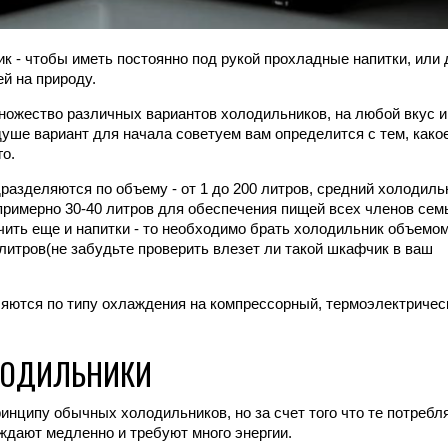
к - чтобы иметь постоянно под рукой прохладные напитки, или 
й на природу.
ножество различных вариантов холодильников, на любой вкус и
душе вариант для начала советуем вам определится с тем, како
го.
разделяются по объему - от 1 до 200 литров, средний холодиль
примерно 30-40 литров для обеспечения пищей всех членов сем
чить еще и напитки - то необходимо брать холодильник объемо
 литров(не забудьте проверить влезет ли такой шкафчик в ваш
яются по типу охлаждения на компрессорный, термоэлектричес
ЛОДИЛЬНИКИ
нципу обычных холодильников, но за счет того что те потребл
аждают медленно и требуют много энергии.