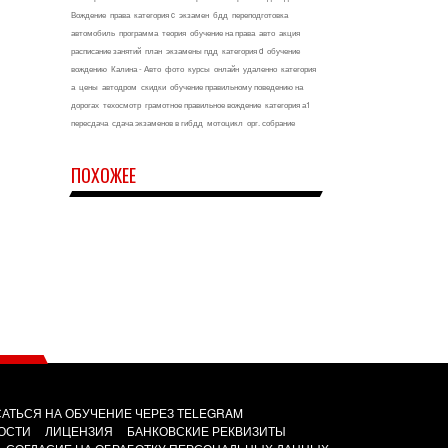
Вождение
права
категория c
экзамен
бдд
переподготовка
автомобиль
программа
теория
обучение на права
авто
акция
расписание занятий
план
экзамены пдд
категория d
обучение
вождению
Калина - Авто
фото
курсы
онлайн
удаленно
категория
а
цены
автодром
скидки
обучение правильному поведению на
дорогах
техосмотр
грамотное правильное вождение
категория а1
пересдача
сдача экзаменов в гибдд
мотоцикл
орг. собрание
ПОХОЖЕЕ
АТЬСЯ НА ОБУЧЕНИЕ ЧЕРЕЗ TELEGRAM
ОСТИ
ЛИЦЕНЗИЯ
БАНКОВСКИЕ РЕКВИЗИТЫ