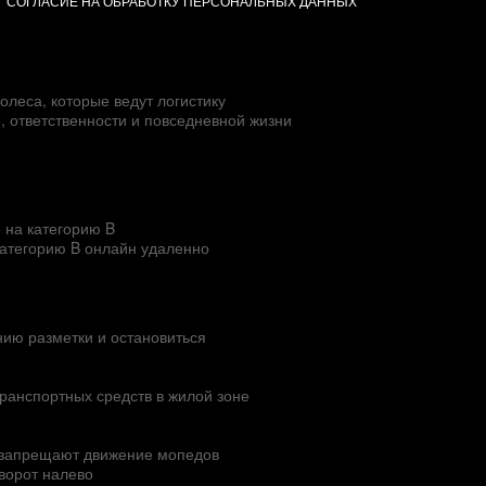
СОГЛАСИЕ НА ОБРАБОТКУ ПЕРСОНАЛЬНЫХ ДАННЫХ
олеса, которые ведут логистику
е, ответственности и повседневной жизни
 на категорию B
категорию B онлайн удаленно
нию разметки и остановиться
ранспортных средств в жилой зоне
в запрещают движение мопедов
ворот налево