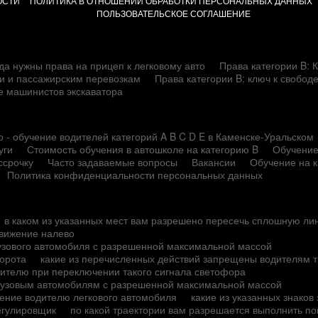
ОСТИ
ПОЛИТИКА В ОТНОШЕНИИ ОБРАБОТКИ ПЕРСОНАЛЬНЫХ ДАННЫХ
ПОЛЬЗОВАТЕЛЬСКОЕ СОГЛАШЕНИЕ
да нужны права на прицеп к легковому авто
Права категории B: К
сти и пассажирским перевозкам
Права категории B: ключ к свобод
е машинистов экскаватора
 - обучение водителей категорий A B C D E в Каменске-Уральском
уги
Стоимость обучения в автошколе на категорию B
Обучение
ссрочку
Часто задаваемые вопросы
Вакансии
Обучение на 
Политика конфиденциальности персональных данных
в каком из указанных мест вам разрешено пересечь сплошную ли
движение налево
рузового автомобиля с разрешенной максимальной массой
ворота
какие из перечисленных действий запрещены водителям т
одителю при переключении такого сигнала светофора
грузовым автомобилям с разрешенной максимальной массой
ение водителю легкового автомобиля
какие из указанных знако
регулировщик
по какой траектории вам разрешается выполнить по