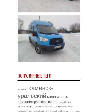
ПОПУЛЯРНЫЕ ТЕГИ
каменск-
автошкола
уральский
калина-авто
обучение
расписание
ПДД
экзамены
обновление
занятия
стоимость
изменения
цена
категория b
автошкола Каменск-Уральский
прайс
мед. подготовка