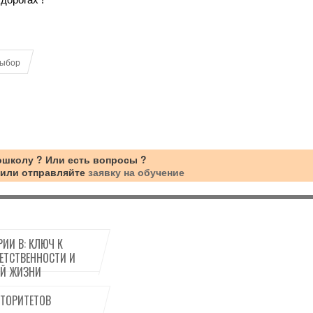
дорогах !
выбор
тошколу
? Или есть вопросы ?
60 или отправляйте
заявку на обучение
РИИ B: КЛЮЧ К
ЕТСТВЕННОСТИ И
Й ЖИЗНИ
ВТОРИТЕТОВ