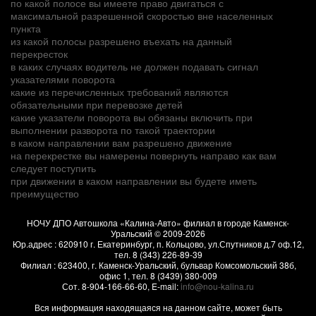
по какой полосе вы имеете право двигаться с
максимальной разрешенной скоростью вне населенных
пункта
из какой полосы разрешено въехать на данный
перекресток
в каких случаях водитель не должен подавать сигнал
указателями поворота
какие из перечисленных требований являются
обязательными при перевозке детей
какие указатели поворота вы обязаны включить при
выполнении разворота по такой траектории
в каком направлении вам разрешено движение
на перекрестке вы намерены повернуть направо как вам
следует поступить
при движении в каком направлении вы будете иметь
преимущество
НОЧУ ДПО Автошкола «Калина-Авто» филиал в городе Каменск-
Уральский
© 2009-2026
Юр.адрес :
620910
г.
Екатеринбург, п. Кольцово
,
ул.Спутников д.7 оф.12
,
тел.
8 (343) 226-89-39
Филиал :
623400
, г.
Каменск-Уральский
,
бульвар Комсомольский 38б,
офис 1
, тел.
8 (3439) 380-009
Сот.
8-904-166-66-60
, E-mail:
info@nou-kalina.ru
Вся информация находящаяся на данном сайте, может быть