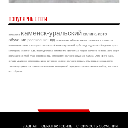
ПОПУЛЯРНЫЕ ТЕГИ
каменск-уральский
калина-авто
автошкола
обучение
расписание
ПДД
экзамены
обновление
занятия
стоимость
изменения
цена
категория b
автошкола Каменск-Уральский
прайс
мед. подготовка
Вождение
права
категория c
экзамен
бдд
переподготовка
автомобиль
программа
теория
обучение на права
авто
акция
расписание занятий
план
экзамены пдд
категория d
обучение вождению
Калина - Авто
фото
курсы
онлайн
удаленно
категория а
цены
автодром
скидки
обучение правильному поведению на дорогах
техосмотр
грамотное правильное вождение
категория а1
пересдача
сдача экзаменов в гибдд
мотоцикл
орг. собрание
ГЛАВНАЯ
ОБРАТНАЯ СВЯЗЬ
СТОИМОСТЬ ОБУЧЕНИЯ