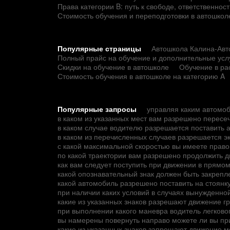
Права категории B: путь к свободе, ответственно
Стоимость обучения и переподготовки в автошкол
Популярные страницы
Автошкола Калина-Авто
Полный прайс на обучение и дополнительные усл
Скидки на обучение в автошколе
Обучение в ра
Стоимость обучения в автошколе на категорию A
Популярные запросы
управляя каким автомо
в каком из указанных мест вам разрешено пересе
в каком случае водителю разрешается поставить 
в каком из перечисленных случаев разрешается э
с какой максимальной скоростью вы имеете прав
по какой траектории вам разрешено продолжить 
как вам следует поступить при движении в прямо
какой опознавательный знак должен быть закрепле
какой автомобиль разрешено поставить на стоянк
при наличии каких условий в случаях вынужденно
какие из указанных знаков разрешают движение 
при выполнении какого маневра водитель легков
вы намерены повернуть направо можете ли вы при
какие из указанных знаков запрещают движение 