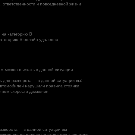
е, ответственности и повседневной жизни
 на категорию B
категорию B онлайн удаленно
вам можно въехать в данной ситуации
ь для разворота
в данной ситуации вы:
автомобилей нарушили правила стоянки
ением скорости движения
разворота
в данной ситуации вы
вижение по полосе не относится к понятию