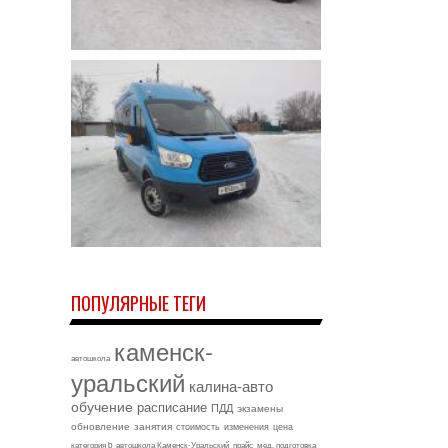
ПОПУЛЯРНЫЕ ТЕГИ
каменск-
автошкола
уральский
калина-авто
обучение
расписание
ПДД
экзамены
обновление
занятия
стоимость
изменения
цена
категория b
автошкола Каменск-Уральский
прайс
мед. подготовка