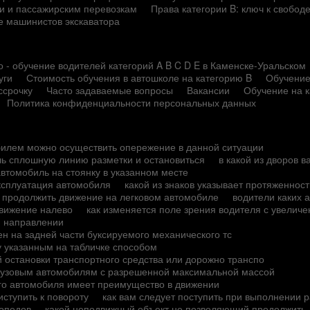
сти и пассажирским перевозкам
Права категории B: ключ к свобод
е машинистов экскаватора
 - обучение водителей категорий A B C D E в Каменске-Уральском
уги
Стоимость обучения в автошколе на категорию B
Обучение
ссрочку
Часто задаваемые вопросы
Вакансии
Обучение на 
Политика конфиденциальности персональных данных
билем можно осуществить опережение в данной ситуации
чь сплошную линию разметки и остановиться
в какой из дворов 
автомобиль на стоянку в указанном месте
ксплуатация автомобиля
какой из знаков указывает протяженност
о продолжить движение на легковом автомобиле
водители каких 
движение налево
как изменяется поле зрения водителя с увелич
м направлении
н на задней части буксируемого механического тс
у указанным на табличке способом
й остановки транспортного средства или дорожно транспо
грузовым автомобилям с разрешенной максимальной массой
ого автомобиля имеет преимущество в движении
ступить к повороту
как вам следует поступить при выполнении 
мопедов
какой неподвижный объект не позволяющий продолжить д