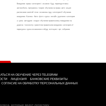
Вождение
права
категория c
экзамен
бдд
переподготовка
автомобиль
программа
теория
обучение на права
авто
акция
расписание занятий
план
экзамены пдд
категория d
обучение
вождению
Калина - Авто
фото
курсы
онлайн
удаленно
категория
а
цены
автодром
скидки
обучение правильному поведению на
дорогах
техосмотр
грамотное правильное вождение
категория а1
пересдача
сдача экзаменов в гибдд
мотоцикл
орг. собрание
АТЬСЯ НА ОБУЧЕНИЕ ЧЕРЕЗ TELEGRAM
ОСТИ
ЛИЦЕНЗИЯ
БАНКОВСКИЕ РЕКВИЗИТЫ
СОГЛАСИЕ НА ОБРАБОТКУ ПЕРСОНАЛЬНЫХ ДАННЫХ
олеса, которые ведут логистику