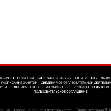
ТОИМОСТЬ ОБУЧЕНИЯ
ЗАПИСАТЬСЯ НА ОБУЧЕНИЕ ЧЕРЕЗ MAX
ЗАПИС
РАСПИСАНИЕ ЗАНЯТИЙ
СВЕДЕНИЯ ОБ ОБРАЗОВАТЕЛЬНОЙ ДЕЯТЕЛЬН
ОСТИ
ПОЛИТИКА В ОТНОШЕНИИ ОБРАБОТКИ ПЕРСОНАЛЬНЫХ ДАННЫХ
ПОЛЬЗОВАТЕЛЬСКОЕ СОГЛАШЕНИЕ
да нужны права на прицеп к легковому авто
Права категории B: К