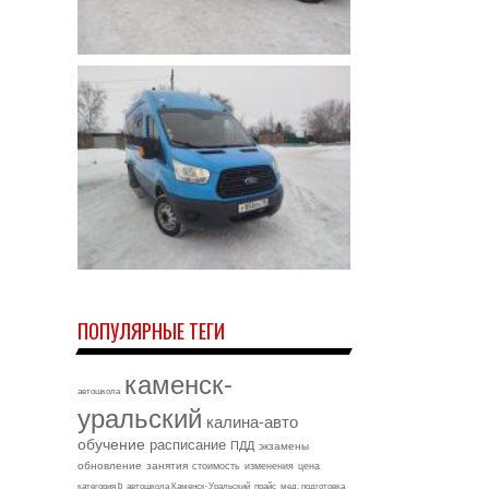
ПОПУЛЯРНЫЕ ТЕГИ
каменск-
автошкола
уральский
калина-авто
обучение
расписание
ПДД
экзамены
обновление
занятия
стоимость
изменения
цена
категория b
автошкола Каменск-Уральский
прайс
мед. подготовка