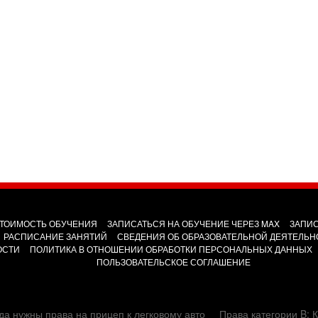
ТОИМОСТЬ ОБУЧЕНИЯ
ЗАПИСАТЬСЯ НА ОБУЧЕНИЕ ЧЕРЕЗ MAX
ЗАПИС
РАСПИСАНИЕ ЗАНЯТИЙ
СВЕДЕНИЯ ОБ ОБРАЗОВАТЕЛЬНОЙ ДЕЯТЕЛЬН
ОСТИ
ПОЛИТИКА В ОТНОШЕНИИ ОБРАБОТКИ ПЕРСОНАЛЬНЫХ ДАННЫХ
ПОЛЬЗОВАТЕЛЬСКОЕ СОГЛАШЕНИЕ
да нужны права на прицеп к легковому авто
Права категории B: К