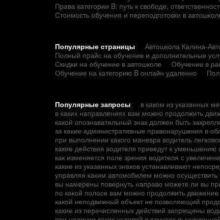
Права категории B: путь к свободе, ответственно
Стоимость обучения и переподготовки в автошкол
Популярные страницы
Автошкола Калина-Авто
Полный прайс на обучение и дополнительные усл
Скидки на обучение в автошколе
Обучение в ра
Обучение на категорию B онлайн удаленно
Пол
Популярные запросы
в каком из указанных м
в каких направлениях вам можно продолжить дви
какой опознавательный знак должен быть закрепле
за какие административные правонарушения в об
при выполнении какого маневра водитель легков
какие действия водителя приведут к уменьшению
как изменяется поле зрения водителя с увеличен
какие из указанных знаков устанавливают непос
управляя каким автомобилем можно осуществить 
вы намерены повернуть направо можете ли вы при
по какой полосе вам можно продолжить движение
какой неподвижный объект не позволяющий продо
какие из перечисленных действий запрещены вод
при наличии каких условий в случаях вынужденно