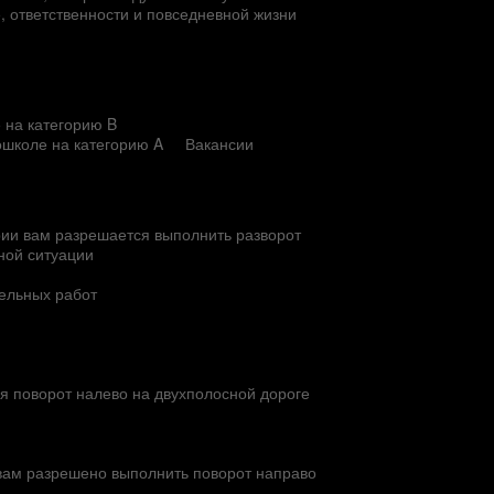
е, ответственности и повседневной жизни
 на категорию B
ошколе на категорию A
Вакансии
рии вам разрешается выполнить разворот
нной ситуации
тельных работ
яя поворот налево на двухполосной дороге
 вам разрешено выполнить поворот направо