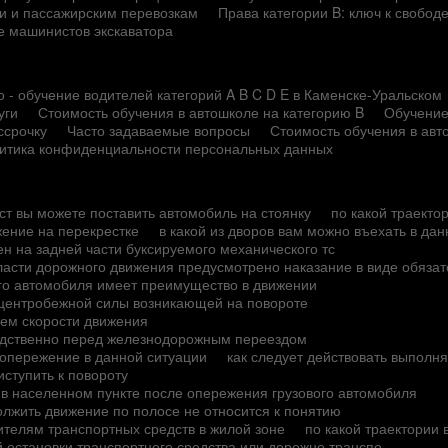
сти и пассажирским перевозкам
Права категории B: ключ к свобод
е машинистов экскаватора
 - обучение водителей категорий A B C D E в Каменске-Уральском
уги
Стоимость обучения в автошколе на категорию B
Обучение
ссрочку
Часто задаваемые вопросы
Стоимость обучения в авт
итика конфиденциальности персональных данных
ест вы можете поставить автомобиль на стоянку
по какой траекто
жение на перекрестке
в какой из дворов вам можно въехать в да
н на задней части буксируемого механического тс
ласти дорожного движения предусмотрено наказание в виде обяза
ого автомобиля имеет преимущество в движении
 центробежной силы возникающей на повороте
ием скорости движения
редственно перед железнодорожным переездом
опережение в данной ситуации
как следует действовать выполн
ступить к повороту
 в населенном пункте после опережения грузового автомобиля
лжить движение по полосе не относится к понятию
ителям транспортных средств в жилой зоне
по какой траектории
й остановки транспортного средства или дорожно транспо