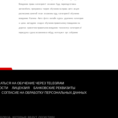
Вождение
права
категория c
экзамен
бдд
переподготовка
автомобиль
программа
теория
обучение на права
авто
акция
расписание занятий
план
экзамены пдд
категория d
обучение
вождению
Калина - Авто
фото
онлайн
курсы
удаленно
категория
а
цены
автодром
скидки
обучение правильному поведению на
дорогах
грамотное правильное вождение
техосмотр
категория а1
пересдача
сдача экзаменов в гибдд
мотоцикл
орг. собрание
АТЬСЯ НА ОБУЧЕНИЕ ЧЕРЕЗ TELEGRAM
ОСТИ
ЛИЦЕНЗИЯ
БАНКОВСКИЕ РЕКВИЗИТЫ
СОГЛАСИЕ НА ОБРАБОТКУ ПЕРСОНАЛЬНЫХ ДАННЫХ
олеса, которые ведут логистику