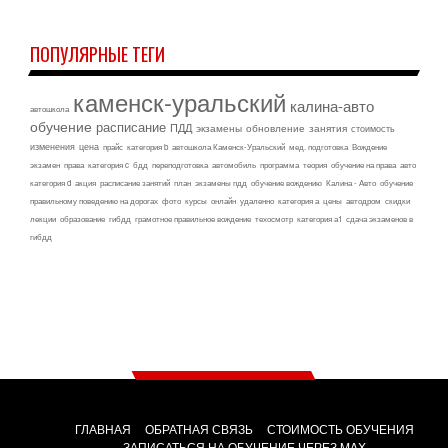
ПОПУЛЯРНЫЕ ТЕГИ
каменск-уральский
калина-авто
автошкола
обучение
расписание
ПДД
экзамены
обновление
занятия
стоимость
изменения
цена
прайс
категория b
автошкола Каменск-Уральский
мед. подготовка
Вождение
экзамен
права
категория c
бдд
переподготовка
автомобиль
программа
теория
обучение на права
авто
категория d
акция
расписание занятий
план
экзамены пдд
обучение вождению
Калина - Авто
обучение
правильному поведению на дорогах
фото
курсы
онлайн
удаленно
категория а
цены
автодром
скидки
лекции
образование
гибдд
грамотное правильное вождение
техосмотр
категория а1
сдача экзаменов в
гибдд
ГЛАВНАЯ
ОБРАТНАЯ СВЯЗЬ
СТОИМОСТЬ ОБУЧЕНИЯ
ЗАПИСАТЬСЯ НА ОБУЧЕНИЕ ЧЕРЕЗ MAX