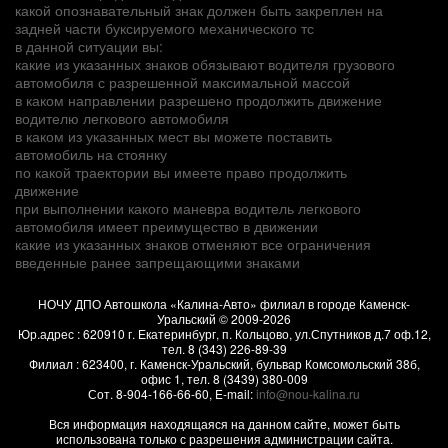
какой опознавательный знак должен быть закреплен на
задней части буксируемого механического тс
в данной ситуации вы:
какие из указанных знаков обязывают водителя грузового
автомобиля с разрешенной максимальной массой
в каком направлении разрешено продолжить движение
водителю легкового автомобиля
в каком из указанных мест вы можете поставить
автомобиль на стоянку
по какой траектории вы имеете право продолжить
движение
при выполнении какого маневра водитель легкового
автомобиля имеет преимущество в движении
какие из указанных знаков отменяют все ограничения
введенные ранее запрещающими знаками
НОЧУ ДПО Автошкола «Калина-Авто» филиал в городе Каменск-
Уральский
© 2009-2026
Юр.адрес :
620910
г.
Екатеринбург, п. Кольцово
,
ул.Спутников д.7 оф.12
,
тел.
8 (343) 226-89-39
Филиал :
623400
, г.
Каменск-Уральский
,
бульвар Комсомольский 38б,
офис 1
, тел.
8 (3439) 380-009
Сот.
8-904-166-66-60
, E-mail:
info@nou-kalina.ru
Вся информация находящаяся на данном сайте, может быть
использована только с разрешения администрации сайта.