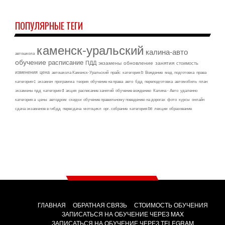
ПОПУЛЯРНЫЕ ТЕГИ
каменск-уральский
калина-авто
автошкола
обучение
расписание
ПДД
экзамены
обновление
занятия
стоимость
изменения
цена
автошкола Каменск-Уральский
прайс
категория b
Вождение
мед. подготовка
права
категория c
экзамен
программа
теория
обучение на права
авто
бдд
переподготовка
автомобиль
план
экзамены пдд
категория d
акция
расписание занятий
обучение вождению
Калина - Авто
удаленно
категория а
цены
автодром
скидки
обучение правильному поведению на дорогах
фото
курсы
онлайн
сдача экзаменов в гибдд
пересдача
мотоцикл
орг. собрание
категория be
лекции
образование
ГЛАВНАЯ
ОБРАТНАЯ СВЯЗЬ
СТОИМОСТЬ ОБУЧЕНИЯ
ЗАПИСАТЬСЯ НА ОБУЧЕНИЕ ЧЕРЕЗ MAX
ЗАПИСАТЬСЯ НА ОБУЧЕНИЕ ЧЕРЕЗ TELEGRAM