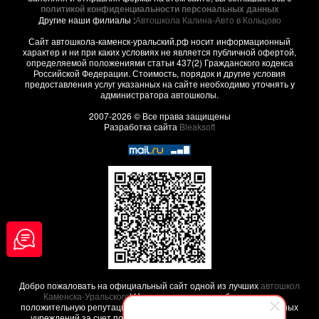
политикой конфиденциальности персональных данных
Другие наши филиалы :
Автошкола Калина-Авто в Кольцово
Сайт автошкола-каменск-уральский.рф носит информационный
характер и ни при каких условиях не является публичной офертой,
определяемой положениями статьи 437(2) Гражданского кодекса
Российской Федерации. Стоимость, порядок и другие условия
предоставления услуг указанных на сайте необходимо уточнять у
администратора автошколы.
2007-2026 © Все права защищены
Разработка сайта
Bleaksoft
Добро пожаловать на официальный сайт одной из лучших
автошкол
Каменска-Уральского
! Наша автошкола заработала свою
положительную репутацию среди других похожих образовательных
учреждений за счет положительных
отзывов наших клиентов
,