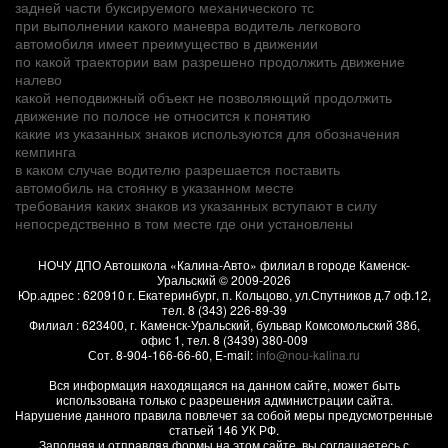
задней части буксируемого механического тс
при выполнении какого маневра водитель легкового
автомобиля имеет преимущество в движении
по какой траектории вам разрешено продолжить движение
налево
какой неподвижный объект не позволяющий продолжить
движение по полосе не относится к понятию
какие из указанных знаков используются для обозначения
кемпинга
в каком случае водителю разрешается поставить
автомобиль на стоянку в указанном месте
требования каких знаков из указанных вступают в силу
непосредственно в том месте где они установлены
НОЧУ ДПО Автошкола «Калина-Авто» филиал в городе Каменск-
Уральский
© 2009-2026
Юр.адрес :
620910
г.
Екатеринбург, п. Кольцово
,
ул.Спутников д.7 оф.12
,
тел.
8 (343) 226-89-39
Филиал :
623400
, г.
Каменск-Уральский
,
бульвар Комсомольский 38б,
офис 1
, тел.
8 (3439) 380-009
Сот.
8-904-166-66-60
, E-mail:
info@nou-kalina.ru
Вся информация находящаяся на данном сайте, может быть
использована только с разрешения администрации сайта.
Нарушение данного правила повлечет за собой меры предусмотренные
статьей 146 УК РФ.
Заполняя и отправляя формы на этом сайте, вы соглашаетесь с