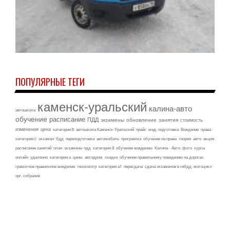
ПОПУЛЯРНЫЕ ТЕГИ
каменск-уральский
калина-авто
автошкола
обучение
расписание
ПДД
экзамены
обновление
занятия
стоимость
изменения
цена
категория b
автошкола Каменск-Уральский
прайс
мед. подготовка
Вождение
права
категория c
экзамен
бдд
переподготовка
автомобиль
программа
обучение на права
теория
авто
акция
расписание занятий
план
экзамены пдд
категория d
обучение вождению
Калина - Авто
фото
курсы
онлайн
удаленно
категория а
цены
автодром
скидки
обучение правильному поведению на дорогах
грамотное правильное вождение
техосмотр
категория а1
пересдача
сдача экзаменов в гибдд
мотоцикл
орг. собрание