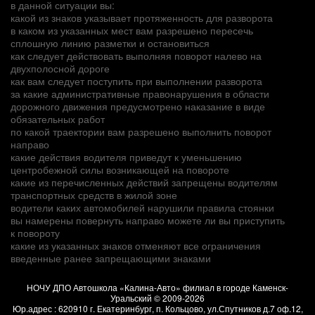
в данной ситуации вы:
какой из знаков указывает протяженность для разворота
в каком из указанных мест вам разрешено пересечь
сплошную линию разметки и остановиться
как следует действовать выполняя поворот налево на
двухполосной дороге
как вам следует поступить при выполнении разворота
за какие административные правонарушения в области
дорожного движения предусмотрено наказание в виде
обязательных работ
по какой траектории вам разрешено выполнить поворот
направо
какие действия водителя приведут к уменьшению
центробежной силы возникающей на повороте
какие из перечисленных действий запрещены водителям
транспортных средств в жилой зоне
водители каких автомобилей нарушили правила стоянки
вы намерены повернуть направо можете ли вы приступить
к повороту
какие из указанных знаков отменяют все ограничения
введенные ранее запрещающими знаками
НОЧУ ДПО Автошкола «Калина-Авто» филиал в городе Каменск-
Уральский
© 2009-2026
Юр.адрес :
620910
г.
Екатеринбург, п. Кольцово
,
ул.Спутников д.7 оф.12
,