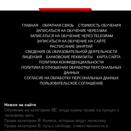
ГЛАВНАЯ
ОБРАТНАЯ СВЯЗЬ
СТОИМОСТЬ ОБУЧЕНИЯ
ЗАПИСАТЬСЯ НА ОБУЧЕНИЕ ЧЕРЕЗ MAX
ЗАПИСАТЬСЯ НА ОБУЧЕНИЕ ЧЕРЕЗ TELEGRAM
ЗАПИСАТЬСЯ НА ОБУЧЕНИЕ НА САЙТЕ
РАСПИСАНИЕ ЗАНЯТИЙ
СВЕДЕНИЯ ОБ ОБРАЗОВАТЕЛЬНОЙ ДЕЯТЕЛЬНОСТИ
ЛИЦЕНЗИЯ
БАНКОВСКИЕ РЕКВИЗИТЫ
КАРТА САЙТА
ПОЛИТИКА КОНФИДЕНЦИАЛЬНОСТИ
ПОЛИТИКА В ОТНОШЕНИИ ОБРАБОТКИ ПЕРСОНАЛЬНЫХ
ДАННЫХ
СОГЛАСИЕ НА ОБРАБОТКУ ПЕРСОНАЛЬНЫХ ДАННЫХ
ПОЛЬЗОВАТЕЛЬСКОЕ СОГЛАШЕНИЕ
Новое на сайте
Обучение на категорию BE: когда нужны права на прицеп к
легковому авто
Права категории B: Колеса, которые ведут логистику
Права категории B: путь к свободе, ответственности и
пассажирским перевозкам