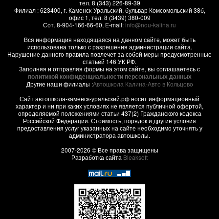
тел.
8 (343) 226-89-39
Филиал :
623400
, г.
Каменск-Уральский
,
бульвар Комсомольский 38б,
офис 1
, тел.
8 (3439) 380-009
Сот.
8-904-166-66-60
, E-mail:
info@nou-kalina.ru
Вся информация находящаяся на данном сайте, может быть
использована только с разрешения администрации сайта.
Нарушение данного правила повлечет за собой меры предусмотренные
статьей 146 УК РФ.
Заполняя и отправляя формы на этом сайте, вы соглашаетесь с
политикой конфиденциальности персональных данных
Другие наши филиалы :
Автошкола Калина-Авто в Кольцово
Сайт автошкола-каменск-уральский.рф носит информационный
характер и ни при каких условиях не является публичной офертой,
определяемой положениями статьи 437(2) Гражданского кодекса
Российской Федерации. Стоимость, порядок и другие условия
предоставления услуг указанных на сайте необходимо уточнять у
администратора автошколы.
2007-2026 © Все права защищены
Разработка сайта
Bleaksoft