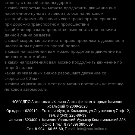
стоянку с правой стороны дороги
с какой скоростью вы можете продолжить движение вне
населенного пункта по левой полосе на легковом
как необходимо обозначить свое транспортное средство
при дорожно транспортном происшествии
какой маневр вам запрещается выполнить при наличии
данной линии разметки
с какой скоростью вы имеете право продолжить движение в
населенном пункте по правой полосе
в каком направлении вам можно продолжить движение на
легковом автомобиле
в каких направлениях вам можно продолжить движение по
второй полосе
какие из указанных знаков разрешают движение со
скоростью 60 км ч
в каком из указанных мест вам можно поставить на стоянку
легковой автомобиль
НОЧУ ДПО Автошкола «Калина-Авто» филиал в городе Каменск-
Уральский
© 2009-2026
Юр.адрес :
620910
г.
Екатеринбург, п. Кольцово
,
ул.Спутников д.7 оф.12
,
тел.
8 (343) 226-89-39
Филиал :
623400
, г.
Каменск-Уральский
,
бульвар Комсомольский 38б,
офис 1
, тел.
8 (3439) 380-009
Сот.
8-904-166-66-60
, E-mail:
info@nou-kalina.ru