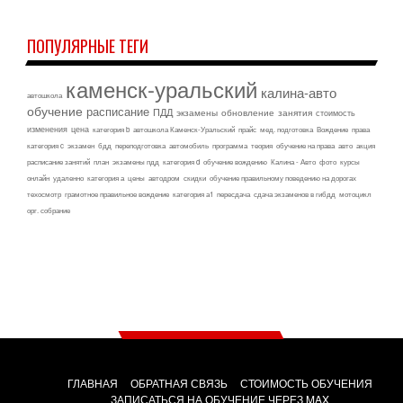
ПОПУЛЯРНЫЕ ТЕГИ
каменск-уральский
калина-авто
автошкола
обучение
расписание
ПДД
экзамены
обновление
занятия
стоимость
изменения
цена
категория b
автошкола Каменск-Уральский
прайс
мед. подготовка
Вождение
права
категория c
экзамен
бдд
переподготовка
автомобиль
программа
теория
обучение на права
авто
акция
расписание занятий
план
экзамены пдд
категория d
обучение вождению
Калина - Авто
фото
курсы
онлайн
удаленно
категория а
цены
автодром
скидки
обучение правильному поведению на дорогах
техосмотр
грамотное правильное вождение
категория а1
пересдача
сдача экзаменов в гибдд
мотоцикл
орг. собрание
ГЛАВНАЯ
ОБРАТНАЯ СВЯЗЬ
СТОИМОСТЬ ОБУЧЕНИЯ
ЗАПИСАТЬСЯ НА ОБУЧЕНИЕ ЧЕРЕЗ MAX