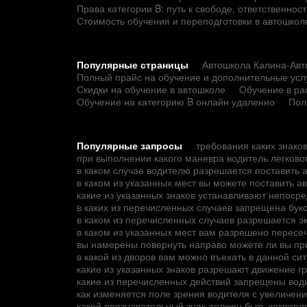
Права категории B: путь к свободе, ответственно
Стоимость обучения и переподготовки в автошкол
Популярные страницы
Автошкола Калина-Авто
Полный прайс на обучение и дополнительные усл
Скидки на обучение в автошколе
Обучение в ра
Обучение на категорию B онлайн удаленно
Пол
Популярные запросы
требования каких знаков
при выполнении какого маневра водитель легков
в каком случае водителю разрешается поставить 
в каком из указанных мест вы можете поставить а
какие из указанных знаков устанавливают непос
в каких из перечисленных случаев запрещена букс
в каком из перечисленных случаев разрешается э
в каком из указанных мест вам разрешено пересе
вы намерены повернуть направо можете ли вы при
в какой из дворов вам можно въехать в данной си
какие из указанных знаков разрешают движение 
какие из перечисленных действий запрещены вод
как изменяется поле зрения водителя с увеличен
какой опознавательный знак должен быть закрепле