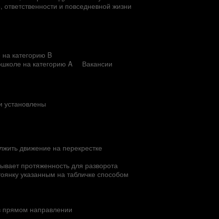
е, ответственности и повседневной жизни
 на категорию B
ошколе на категорию A
Вакансии
ни установлены
лжить движение на перекрестке
азывает протяженность для разворота
тоянку указанным на табличке способом
 в прямом направлении