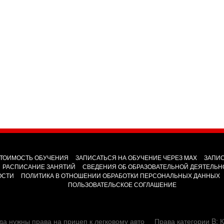
ТОИМОСТЬ ОБУЧЕНИЯ
ЗАПИСАТЬСЯ НА ОБУЧЕНИЕ ЧЕРЕЗ MAX
ЗАПИС
РАСПИСАНИЕ ЗАНЯТИЙ
СВЕДЕНИЯ ОБ ОБРАЗОВАТЕЛЬНОЙ ДЕЯТЕЛЬН
ОСТИ
ПОЛИТИКА В ОТНОШЕНИИ ОБРАБОТКИ ПЕРСОНАЛЬНЫХ ДАННЫХ
ПОЛЬЗОВАТЕЛЬСКОЕ СОГЛАШЕНИЕ
да нужны права на прицеп к легковому авто
Права категории B: К