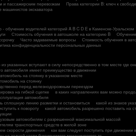
сти и пассажирским перевозкам
Права категории B: ключ к свобод
е машинистов экскаватора
 - обучение водителей категорий A B C D E в Каменске-Уральском
уги
Стоимость обучения в автошколе на категорию B
Обучение
ссрочку
Часто задаваемые вопросы
Стоимость обучения в авт
итика конфиденциальности персональных данных
 из указанных вступают в силу непосредственно в том месте где о
ого автомобиля имеет преимущество в движении
автомобиль на стоянку в указанном месте
втомобиль на стоянку
редственно перед железнодорожным переездом
ировка на гибкой сцепке
в каких направлениях вам можно продо
ксплуатация автомобиля
чь сплошную линию разметки и остановиться
какой из знаков ук
ступить к повороту
какой автомобиль разрешено поставить на с
туации
грузовым автомобилям с разрешенной максимальной массой
ителям транспортных средств в жилой зоне
ием скорости движения
как вам следует поступить при движении
н на задней части буксируемого механического тс