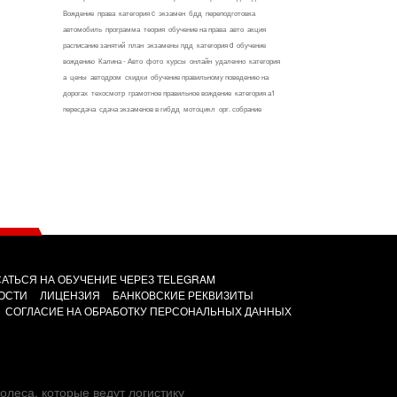
Вождение
права
категория c
экзамен
бдд
переподготовка
автомобиль
программа
теория
обучение на права
авто
акция
расписание занятий
план
экзамены пдд
категория d
обучение
вождению
Калина - Авто
фото
курсы
онлайн
удаленно
категория
а
цены
автодром
скидки
обучение правильному поведению на
дорогах
техосмотр
грамотное правильное вождение
категория а1
пересдача
сдача экзаменов в гибдд
мотоцикл
орг. собрание
АТЬСЯ НА ОБУЧЕНИЕ ЧЕРЕЗ TELEGRAM
ОСТИ
ЛИЦЕНЗИЯ
БАНКОВСКИЕ РЕКВИЗИТЫ
СОГЛАСИЕ НА ОБРАБОТКУ ПЕРСОНАЛЬНЫХ ДАННЫХ
олеса, которые ведут логистику