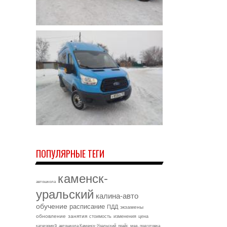
ПОПУЛЯРНЫЕ ТЕГИ
каменск-
автошкола
уральский
калина-авто
обучение
расписание
ПДД
экзамены
обновление
занятия
стоимость
изменения
цена
категория b
автошкола Каменск-Уральский
прайс
мед. подготовка