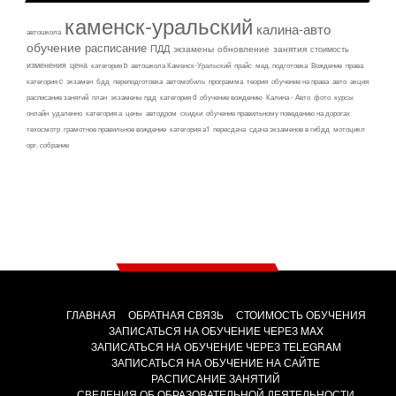
каменск-уральский
калина-авто
автошкола
обучение
расписание
ПДД
экзамены
обновление
занятия
стоимость
изменения
цена
категория b
автошкола Каменск-Уральский
прайс
мед. подготовка
Вождение
права
категория c
экзамен
бдд
переподготовка
автомобиль
программа
теория
обучение на права
авто
акция
расписание занятий
план
экзамены пдд
категория d
обучение вождению
Калина - Авто
фото
курсы
онлайн
удаленно
категория а
цены
автодром
скидки
обучение правильному поведению на дорогах
техосмотр
грамотное правильное вождение
категория а1
пересдача
сдача экзаменов в гибдд
мотоцикл
орг. собрание
ГЛАВНАЯ
ОБРАТНАЯ СВЯЗЬ
СТОИМОСТЬ ОБУЧЕНИЯ
ЗАПИСАТЬСЯ НА ОБУЧЕНИЕ ЧЕРЕЗ MAX
ЗАПИСАТЬСЯ НА ОБУЧЕНИЕ ЧЕРЕЗ TELEGRAM
ЗАПИСАТЬСЯ НА ОБУЧЕНИЕ НА САЙТЕ
РАСПИСАНИЕ ЗАНЯТИЙ
СВЕДЕНИЯ ОБ ОБРАЗОВАТЕЛЬНОЙ ДЕЯТЕЛЬНОСТИ