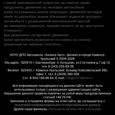
с какой максимальной скоростью вы имеете право
продолжить движение на легковом автомобиле
какие из указанных знаков запрещают движение мопедов
какие из указанных знаков обязывают водителя грузового
автомобиля с разрешенной максимальной массой
вы намерены повернуть направо можете ли вы приступить
к повороту
вам разрешено продолжить движение
какой автомобиль разрешено поставить на стоянку
указанным на табличке способом
НОЧУ ДПО Автошкола «Калина-Авто» филиал в городе Каменск-
Уральский
© 2009-2026
Юр.адрес :
620910
г.
Екатеринбург, п. Кольцово
,
ул.Спутников д.7 оф.12
,
тел.
8 (343) 226-89-39
Филиал :
623400
, г.
Каменск-Уральский
,
бульвар Комсомольский 38б,
офис 1
, тел.
8 (3439) 380-009
Сот.
8-904-166-66-60
, E-mail:
info@nou-kalina.ru
Вся информация находящаяся на данном сайте, может быть
использована только с разрешения администрации сайта.
Нарушение данного правила повлечет за собой меры предусмотренные
статьей 146 УК РФ.
Заполняя и отправляя формы на этом сайте, вы соглашаетесь с
политикой конфиденциальности персональных данных
Другие наши филиалы :
Автошкола Калина-Авто в Кольцово