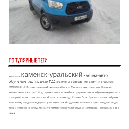
ПОПУЛЯРНЫЕ ТЕГИ
каменск-уральский
калина-авто
автошкола
обучение
расписание
ПДД
экзамены
обновление
занятия
стоимость
изменения
цена
прайс
категория b
автошкола Каменск-Уральский
мед. подготовка
Вождение
экзамен
права
категория c
бдд
переподготовка
автомобиль
программа
теория
обучение на права
авто
категория d
акция
расписание занятий
план
экзамены пдд
Калина - Авто
обучение вождению
обучение
правильному поведению на дорогах
фото
курсы
онлайн
удаленно
категория а
цены
автодром
скидки
лекции
образование
гибдд
техосмотр
грамотное правильное вождение
категория а1
сдача экзаменов в
гибдд