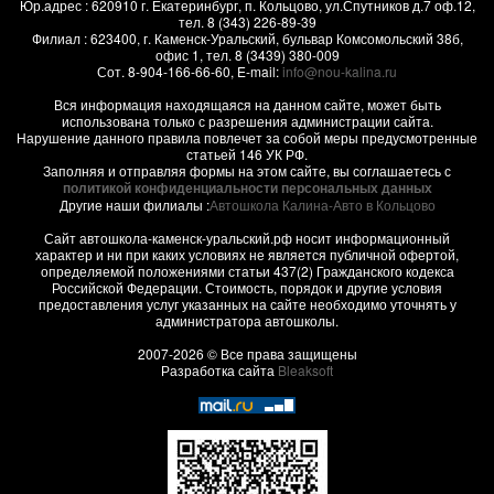
Юр.адрес :
620910
г.
Екатеринбург, п. Кольцово
,
ул.Спутников д.7 оф.12
,
тел.
8 (343) 226-89-39
Филиал :
623400
, г.
Каменск-Уральский
,
бульвар Комсомольский 38б,
офис 1
, тел.
8 (3439) 380-009
Сот.
8-904-166-66-60
, E-mail:
info@nou-kalina.ru
Вся информация находящаяся на данном сайте, может быть
использована только с разрешения администрации сайта.
Нарушение данного правила повлечет за собой меры предусмотренные
статьей 146 УК РФ.
Заполняя и отправляя формы на этом сайте, вы соглашаетесь с
политикой конфиденциальности персональных данных
Другие наши филиалы :
Автошкола Калина-Авто в Кольцово
Сайт автошкола-каменск-уральский.рф носит информационный
характер и ни при каких условиях не является публичной офертой,
определяемой положениями статьи 437(2) Гражданского кодекса
Российской Федерации. Стоимость, порядок и другие условия
предоставления услуг указанных на сайте необходимо уточнять у
администратора автошколы.
2007-2026 © Все права защищены
Разработка сайта
Bleaksoft