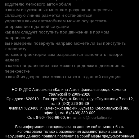
водителю легкового автомобиля
в каком из указанных мест вам разрешено пересечь
сплошную линию разметки и остановиться
управляя каким автомобилем можно осуществить
опережение в данной ситуации
как вам следует поступить при движении в прямом
направлении
вы намерены повернуть направо можете ли вы приступить
к повороту
по какой траектории вам разрешается выполнить поворот
налево
в каких направлениях вам можно продолжить движение на
перекрестке
в какой из дворов вам можно въехать в данной ситуации
НОЧУ ДПО Автошкола «Калина-Авто» филиал в городе Каменск-
Уральский
© 2009-2026
Юр.адрес :
620910
г.
Екатеринбург, п. Кольцово
,
ул.Спутников д.7 оф.12
,
тел.
8 (343) 226-89-39
Филиал :
623400
, г.
Каменск-Уральский
,
бульвар Комсомольский 38б,
офис 1
, тел.
8 (3439) 380-009
Сот.
8-904-166-66-60
, E-mail:
info@nou-kalina.ru
Вся информация находящаяся на данном сайте, может быть
использована только с разрешения администрации сайта.
Нарушение данного правила повлечет за собой меры предусмотренные