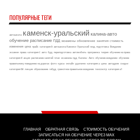
ПОПУЛЯРНЫЕ ТЕГИ
каменск-уральский
калина-авто
автошкола
обучение
расписание
ПДД
экзамены
обновление
занятия
стоимость
изменения
цена
прайс
категория b
автошкола Каменск-Уральский
мед. подготовка
Вождение
экзамен
права
категория c
авто
бдд
переподготовка
автомобиль
программа
теория
обучение на права
категория d
акция
расписание занятий
план
экзамены пдд
Калина - Авто
обучение вождению
обучение
правильному поведению на дорогах
фото
курсы
онлайн
удаленно
категория а
цены
автодром
скидки
категория be
лекции
образование
гибдд
грамотное правильное вождение
техосмотр
категория а1
ГЛАВНАЯ
ОБРАТНАЯ СВЯЗЬ
СТОИМОСТЬ ОБУЧЕНИЯ
ЗАПИСАТЬСЯ НА ОБУЧЕНИЕ ЧЕРЕЗ MAX