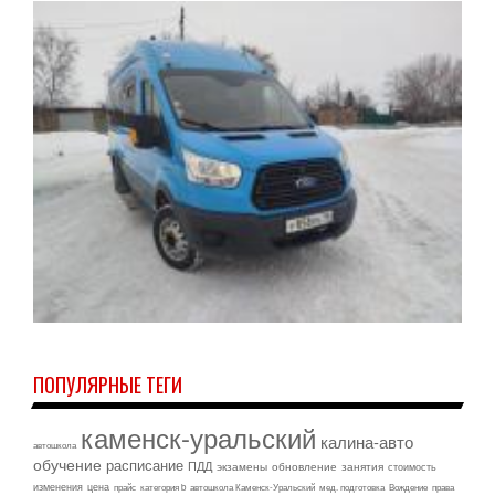
ПОПУЛЯРНЫЕ ТЕГИ
каменск-уральский
калина-авто
автошкола
обучение
расписание
ПДД
экзамены
обновление
занятия
стоимость
изменения
цена
прайс
категория b
автошкола Каменск-Уральский
мед. подготовка
Вождение
права