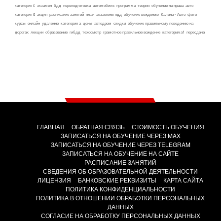
категория c
экзамен
бдд
переподготовка
автомобиль
программа
теория
обучение на права
авто
категория d
акция
расписание занятий
план
экзамены пдд
обучение вождению
Калина - Авто
фото
курсы
онлайн
удаленно
категория а
цены
автодром
скидки
обучение правильному поведению на
дорогах
лекции
образование
гибдд
техосмотр
грамотное правильное вождение
категория а1
пересдача
ГЛАВНАЯ
ОБРАТНАЯ СВЯЗЬ
СТОИМОСТЬ ОБУЧЕНИЯ
ЗАПИСАТЬСЯ НА ОБУЧЕНИЕ ЧЕРЕЗ MAX
ЗАПИСАТЬСЯ НА ОБУЧЕНИЕ ЧЕРЕЗ TELEGRAM
ЗАПИСАТЬСЯ НА ОБУЧЕНИЕ НА САЙТЕ
РАСПИСАНИЕ ЗАНЯТИЙ
СВЕДЕНИЯ ОБ ОБРАЗОВАТЕЛЬНОЙ ДЕЯТЕЛЬНОСТИ
ЛИЦЕНЗИЯ
БАНКОВСКИЕ РЕКВИЗИТЫ
КАРТА САЙТА
ПОЛИТИКА КОНФИДЕНЦИАЛЬНОСТИ
ПОЛИТИКА В ОТНОШЕНИИ ОБРАБОТКИ ПЕРСОНАЛЬНЫХ
ДАННЫХ
СОГЛАСИЕ НА ОБРАБОТКУ ПЕРСОНАЛЬНЫХ ДАННЫХ