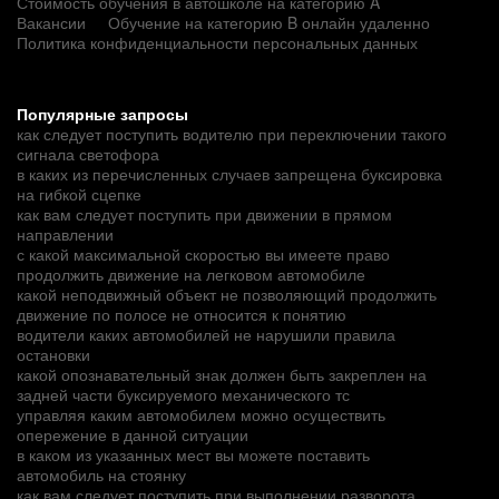
Стоимость обучения в автошколе на категорию A
Вакансии
Обучение на категорию B онлайн удаленно
Политика конфиденциальности персональных данных
Популярные запросы
как следует поступить водителю при переключении такого
сигнала светофора
в каких из перечисленных случаев запрещена буксировка
на гибкой сцепке
как вам следует поступить при движении в прямом
направлении
с какой максимальной скоростью вы имеете право
продолжить движение на легковом автомобиле
какой неподвижный объект не позволяющий продолжить
движение по полосе не относится к понятию
водители каких автомобилей не нарушили правила
остановки
какой опознавательный знак должен быть закреплен на
задней части буксируемого механического тс
управляя каким автомобилем можно осуществить
опережение в данной ситуации
в каком из указанных мест вы можете поставить
автомобиль на стоянку
как вам следует поступить при выполнении разворота