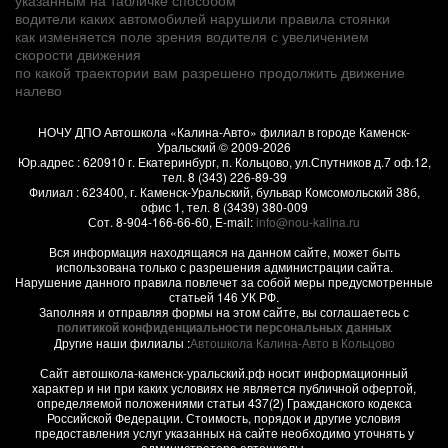
водители каких автомобилей нарушили правила стоянки
как изменяется поле зрения водителя с увеличением
скорости движения
по какой траектории вам разрешено продолжить движение
налево
НОЧУ ДПО Автошкола «Калина-Авто» филиал в городе Каменск-
Уральский
© 2009-2026
Юр.адрес :
620910
г.
Екатеринбург, п. Кольцово
,
ул.Спутников д.7 оф.12
,
тел.
8 (343) 226-89-39
Филиал :
623400
, г.
Каменск-Уральский
,
бульвар Комсомольский 38б,
офис 1
, тел.
8 (3439) 380-009
Сот.
8-904-166-66-60
, E-mail:
info@nou-kalina.ru
Вся информация находящаяся на данном сайте, может быть
использована только с разрешения администрации сайта.
Нарушение данного правила повлечет за собой меры предусмотренные
статьей 146 УК РФ.
Заполняя и отправляя формы на этом сайте, вы соглашаетесь с
политикой конфиденциальности персональных данных
Другие наши филиалы :
Автошкола Калина-Авто в Кольцово
Сайт автошкола-каменск-уральский.рф носит информационный
характер и ни при каких условиях не является публичной офертой,
определяемой положениями статьи 437(2) Гражданского кодекса
Российской Федерации. Стоимость, порядок и другие условия
предоставления услуг указанных на сайте необходимо уточнять у
администратора автошколы.