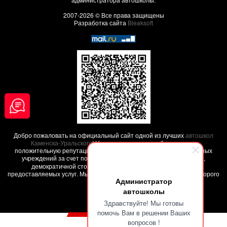
2007-2026 © Все права защищены
Разработка сайта
Bleaksoft
Добро пожаловать на официальный сайт одной из лучших
автошкол
Каменска-Уральского
! Наша автошкола заработала свою
положительную репутацию среди других похожих образовательных
учреждений за счет положительных
отзывов наших клиентов
,
демократичной стоимости обучения и высокого качества
предоставляемых услуг. Мы поможем вам обучиться на права - недорого
Администратор
и качественно !
автошколы
Здравствуйте! Мы готовы
помочь Вам в решении Ваших
вопросов !