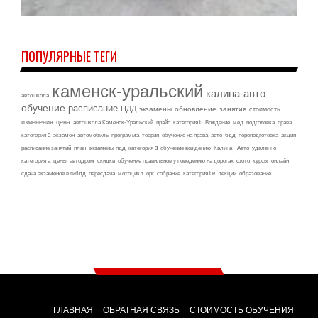
ПОПУЛЯРНЫЕ ТЕГИ
каменск-уральский
калина-авто
автошкола
обучение
расписание
ПДД
экзамены
обновление
занятия
стоимость
изменения
цена
автошкола Каменск-Уральский
прайс
категория b
Вождение
мед. подготовка
права
категория c
экзамен
автомобиль
программа
теория
обучение на права
авто
бдд
переподготовка
акция
расписание занятий
план
экзамены пдд
категория d
обучение вождению
Калина - Авто
удаленно
категория а
цены
автодром
скидки
обучение правильному поведению на дорогах
фото
курсы
онлайн
сдача экзаменов в гибдд
пересдача
мотоцикл
орг. собрание
категория be
лекции
образование
ГЛАВНАЯ
ОБРАТНАЯ СВЯЗЬ
СТОИМОСТЬ ОБУЧЕНИЯ