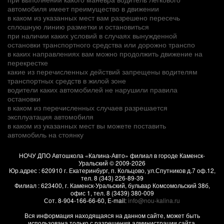
автомобиля имеет преимущество в движении
в каком из указанных мест вам разрешено пересечь
сплошную линию разметки и остановиться
при наличии каких условий в случаях вынужденной
остановки транспортного средства или дорожно транспо
в каких направлениях вам можно продолжить движение на
перекрестке
какие из перечисленных действий запрещены водителям
транспортных средств в жилой зоне
водители каких автомобилей не нарушили правила
остановки
в каком из перечисленных случаев разрешается
эксплуатация автомобиля
в каком из указанных мест вы можете поставить
автомобиль на стоянку
НОЧУ ДПО Автошкола «Калина-Авто» филиал в городе Каменск-
Уральский
© 2009-2026
Юр.адрес :
620910
г.
Екатеринбург, п. Кольцово
,
ул.Спутников д.7 оф.12
,
тел.
8 (343) 226-89-39
Филиал :
623400
, г.
Каменск-Уральский
,
бульвар Комсомольский 38б,
офис 1
, тел.
8 (3439) 380-009
Сот.
8-904-166-66-60
, E-mail:
info@nou-kalina.ru
Вся информация находящаяся на данном сайте, может быть
использована только с разрешения администрации сайта.