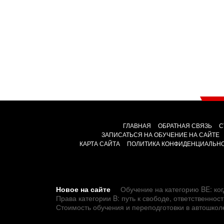
ГЛАВНАЯ
ОБРАТНАЯ СВЯЗЬ
С
ЗАПИСАТЬСЯ НА ОБУЧЕНИЕ НА САЙТЕ
КАРТА САЙТА
ПОЛИТИКА КОНФИДЕНЦИАЛЬН
Новое на сайте
Обучение на категорию BE: ког
Права категории B: путь к свободе, ответственно
Стоимость обучения и переподготовки в автошкол