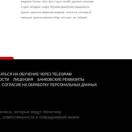
вождению
Калина - Авто
фото
курсы
онлайн
удаленно
категория
а
цены
автодром
скидки
обучение правильному поведению на
дорогах
грамотное правильное вождение
техосмотр
категория а1
пересдача
сдача экзаменов в гибдд
мотоцикл
орг. собрание
АТЬСЯ НА ОБУЧЕНИЕ ЧЕРЕЗ TELEGRAM
ОСТИ
ЛИЦЕНЗИЯ
БАНКОВСКИЕ РЕКВИЗИТЫ
СОГЛАСИЕ НА ОБРАБОТКУ ПЕРСОНАЛЬНЫХ ДАННЫХ
олеса, которые ведут логистику
е, ответственности и повседневной жизни