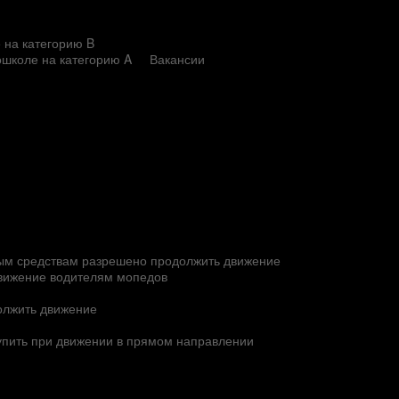
 на категорию B
ошколе на категорию A
Вакансии
ым средствам разрешено продолжить движение
движение водителям мопедов
олжить движение
тупить при движении в прямом направлении