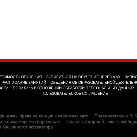
ТОИМОСТЬ ОБУЧЕНИЯ
ЗАПИСАТЬСЯ НА ОБУЧЕНИЕ ЧЕРЕЗ MAX
ЗАПИС
РАСПИСАНИЕ ЗАНЯТИЙ
СВЕДЕНИЯ ОБ ОБРАЗОВАТЕЛЬНОЙ ДЕЯТЕЛЬН
ОСТИ
ПОЛИТИКА В ОТНОШЕНИИ ОБРАБОТКИ ПЕРСОНАЛЬНЫХ ДАННЫХ
ПОЛЬЗОВАТЕЛЬСКОЕ СОГЛАШЕНИЕ
да нужны права на прицеп к легковому авто
Права категории B: К
сти и пассажирским перевозкам
Права категории B: ключ к свобод
е машинистов экскаватора