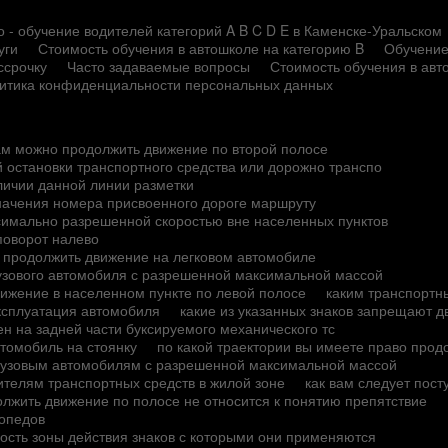
 - обучение водителей категорий A B C D E в Каменске-Уральском
уги
Стоимость обучения в автошколе на категорию B
Обучение
ссрочку
Часто задаваемые вопросы
Стоимость обучения в авт
итика конфиденциальности персональных данных
ам можно продолжить движение по второй полосе
й остановки транспортного средства или дорожно транспо
личии данной линии разметки
значения номера присвоенного дороге маршруту
ксимально разрешенной скоростью вне населенных пунктов
поворот налево
о продолжить движение на легковом автомобиле
рузового автомобиля с разрешенной максимальной массой
вижение в населенном пункте по левой полосе
каким транспортн
ксплуатация автомобиля
какие из указанных знаков запрещают 
н на задней части буксируемого механического тс
втомобиль на стоянку
по какой траектории вы имеете право прод
грузовым автомобилям с разрешенной максимальной массой
ителям транспортных средств в жилой зоне
как вам следует пос
лжить движение по полосе не относится к понятию препятствие
мопедов
ность зоны действия знаков с которыми они применяются