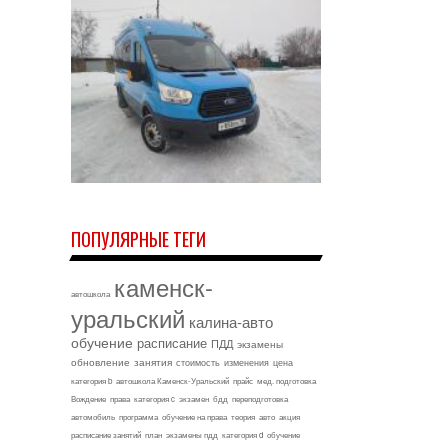
ПОПУЛЯРНЫЕ ТЕГИ
каменск-
автошкола
уральский
калина-авто
обучение
расписание
ПДД
экзамены
обновление
занятия
стоимость
изменения
цена
категория b
автошкола Каменск-Уральский
прайс
мед. подготовка
Вождение
права
категория c
экзамен
бдд
переподготовка
автомобиль
программа
обучение на права
теория
авто
акция
расписание занятий
план
экзамены пдд
категория d
обучение