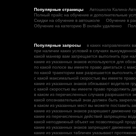
Популярные страницы
Автошкола Калина-Авто
Полный прайс на обучение и дополнительные усл
Скидки на обучение в автошколе
Обучение в ра
Обучение на категорию B онлайн удаленно
Пол
Популярные запросы
в каких направлениях в
при наличии каких условий в случаях вынужденно
какой маневр вам запрещается выполнить при на
какие из указанных знаков используются для обо
по какой полосе вы имеете право двигаться с ма
по какой траектории вам разрешается выполнить 
с какой максимальной скоростью вы имеете прав
какие из указанных знаков обязывают водителя г
с какой скоростью вы имеете право продолжить д
в каком из перечисленных случаев разрешается э
какой опознавательный знак должен быть закрепле
в каком из указанных мест вы можете поставить а
какие из указанных знаков разрешают движение 
какие из перечисленных действий запрещены вод
какой неподвижный объект не позволяющий продо
какие из указанных знаков запрещают движение 
какие из указанных табличек указывают протяжен