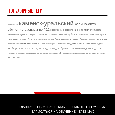
ПОПУЛЯРНЫЕ ТЕГИ
каменск-уральский
калина-авто
автошкола
обучение
расписание
ПДД
экзамены
обновление
занятия
стоимость
изменения
цена
категория b
автошкола Каменск-Уральский
прайс
мед. подготовка
Вождение
права
категория c
экзамен
бдд
переподготовка
автомобиль
программа
теория
обучение на права
авто
акция
расписание занятий
план
экзамены пдд
категория d
обучение вождению
Калина - Авто
фото
курсы
онлайн
удаленно
категория а
цены
автодром
скидки
обучение правильному поведению на дорогах
техосмотр
грамотное правильное вождение
категория а1
пересдача
сдача экзаменов в гибдд
мотоцикл
орг. собрание
ГЛАВНАЯ
ОБРАТНАЯ СВЯЗЬ
СТОИМОСТЬ ОБУЧЕНИЯ
ЗАПИСАТЬСЯ НА ОБУЧЕНИЕ ЧЕРЕЗ MAX