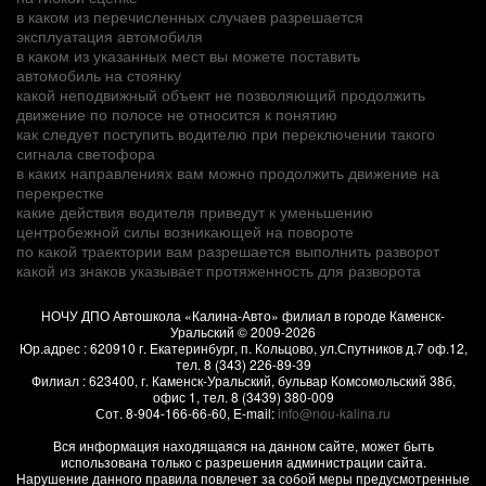
в каком из перечисленных случаев разрешается
эксплуатация автомобиля
в каком из указанных мест вы можете поставить
автомобиль на стоянку
какой неподвижный объект не позволяющий продолжить
движение по полосе не относится к понятию
как следует поступить водителю при переключении такого
сигнала светофора
в каких направлениях вам можно продолжить движение на
перекрестке
какие действия водителя приведут к уменьшению
центробежной силы возникающей на повороте
по какой траектории вам разрешается выполнить разворот
какой из знаков указывает протяженность для разворота
НОЧУ ДПО Автошкола «Калина-Авто» филиал в городе Каменск-
Уральский
© 2009-2026
Юр.адрес :
620910
г.
Екатеринбург, п. Кольцово
,
ул.Спутников д.7 оф.12
,
тел.
8 (343) 226-89-39
Филиал :
623400
, г.
Каменск-Уральский
,
бульвар Комсомольский 38б,
офис 1
, тел.
8 (3439) 380-009
Сот.
8-904-166-66-60
, E-mail:
info@nou-kalina.ru
Вся информация находящаяся на данном сайте, может быть
использована только с разрешения администрации сайта.
Нарушение данного правила повлечет за собой меры предусмотренные