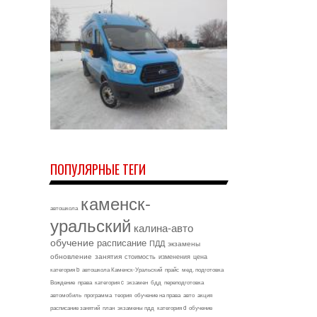
ПОПУЛЯРНЫЕ ТЕГИ
каменск-
автошкола
уральский
калина-авто
обучение
расписание
ПДД
экзамены
обновление
занятия
стоимость
изменения
цена
категория b
автошкола Каменск-Уральский
прайс
мед. подготовка
Вождение
права
категория c
экзамен
бдд
переподготовка
автомобиль
программа
теория
обучение на права
авто
акция
расписание занятий
план
экзамены пдд
категория d
обучение