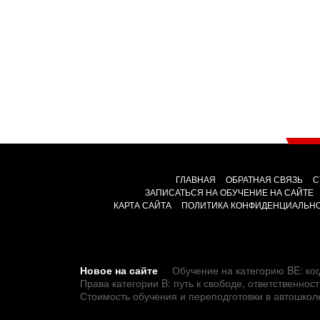
ГЛАВНАЯ
ОБРАТНАЯ СВЯЗЬ
С
ЗАПИСАТЬСЯ НА ОБУЧЕНИЕ НА САЙТЕ
КАРТА САЙТА
ПОЛИТИКА КОНФИДЕНЦИАЛЬН
Новое на сайте
Обучение на категорию BE: ког
Права категории B: путь к свободе, ответственно
Стоимость обучения и переподготовки в автошкол