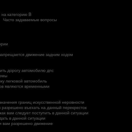
 на категорию B
Часто задаваемые вопросы
ории
и запрещается движение задним ходом
пить дорогу автомобилю дпс
темы
нку легковой автомобиль
ов являются временными
означения границ искусственной неровности
ы разрешено въехать на данный перекресток
как вам следует поступить в данной ситуации
дать в данной ситуации
и вам разрешено движение