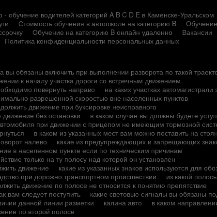
 - обучение водителей категорий A B C D E в Каменске-Уральском
уги
Стоимость обучения в автошколе на категорию B
Обучение
ссрочку
Обучение на категорию B онлайн удаленно
Вакансии
Политика конфиденциальности персональных данных
та вы обязаны включить при выполнении разворота по такой траект
жении к началу участка дороги со встречным движением
необходимо повернуть направо
на каких участках автомагистрал
ксимально разрешенной скоростью вне населенных пунктов
одолжить движение при буксировке неисправного
 движение без остановки
в каком случае вы должны будете усту
о автомобиля при движении с прицепом не имеющим тормозной сис
рнуться
в каком из указанных мест вам можно поставить на стоя
поворот налево
какие из предупреждающих и запрещающих знак
ние в населенном пункте если по техническим причинам
йствие только на ту полосу над которой он установлен
лжить движение
какие из указанных знаков используются для об
редство при дорожно транспортном происшествии
из какой полос
лжить движение по полосе не относится к понятию препятствие
ак вам следует поступить
какие световые сигналы вы обязаны по
личии данной линии разметки
калина авто
в каком направлени
жение по второй полосе