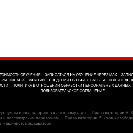
ТОИМОСТЬ ОБУЧЕНИЯ
ЗАПИСАТЬСЯ НА ОБУЧЕНИЕ ЧЕРЕЗ MAX
ЗАПИС
РАСПИСАНИЕ ЗАНЯТИЙ
СВЕДЕНИЯ ОБ ОБРАЗОВАТЕЛЬНОЙ ДЕЯТЕЛЬН
ОСТИ
ПОЛИТИКА В ОТНОШЕНИИ ОБРАБОТКИ ПЕРСОНАЛЬНЫХ ДАННЫХ
ПОЛЬЗОВАТЕЛЬСКОЕ СОГЛАШЕНИЕ
да нужны права на прицеп к легковому авто
Права категории B: К
сти и пассажирским перевозкам
Права категории B: ключ к свобод
е машинистов экскаватора