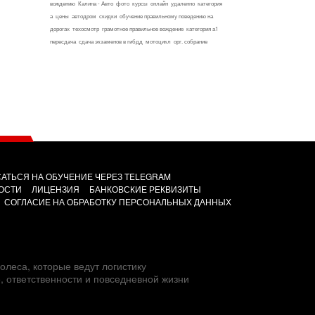
вождению
Калина - Авто
фото
курсы
онлайн
удаленно
категория
а
цены
автодром
скидки
обучение правильному поведению на
дорогах
техосмотр
грамотное правильное вождение
категория а1
пересдача
сдача экзаменов в гибдд
мотоцикл
орг. собрание
АТЬСЯ НА ОБУЧЕНИЕ ЧЕРЕЗ TELEGRAM
ОСТИ
ЛИЦЕНЗИЯ
БАНКОВСКИЕ РЕКВИЗИТЫ
СОГЛАСИЕ НА ОБРАБОТКУ ПЕРСОНАЛЬНЫХ ДАННЫХ
олеса, которые ведут логистику
е, ответственности и повседневной жизни