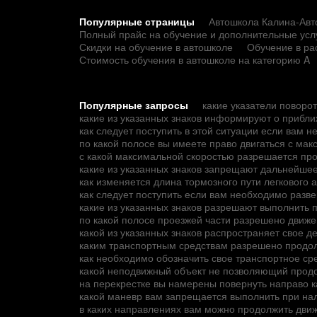
Популярные страницы
Автошкола Калина-Авто
Полный прайс на обучение и дополнительные усл
Скидки на обучение в автошколе
Обучение в ра
Стоимость обучения в автошколе на категорию A
Популярные запросы
какие указатели поворо
какие из указанных знаков информируют о прибли
как следует поступить в этой ситуации если вам 
по какой полосе вы имеете право двигаться с ма
с какой максимальной скоростью разрешается пр
какие из указанных знаков запрещают дальнейшее
как изменяется длина тормозного пути легковог
как следует поступить если вам необходимо разве
какие из указанных знаков разрешают выполнить 
по какой полосе проезжей части разрешено движе
какой из указанных знаков распространяет свое де
каким транспортным средствам разрешено продо
как необходимо обозначить свое транспортное с
какой неподвижный объект не позволяющий продо
на перекрестке вы намерены повернуть направо к
какой маневр вам запрещается выполнить при на
в каких направлениях вам можно продолжить дви