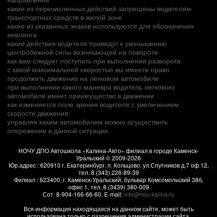
какие из перечисленных действий запрещены водителям
транспортных средств в жилой зоне
какие из указанных знаков используются для обозначения
кемпинга
какие действия водителя приведут к уменьшению
центробежной силы возникающей на повороте
как вам следует поступить при выполнении разворота
с какой максимальной скоростью вы имеете право
продолжить движение на легковом автомобиле
при выполнении какого маневра водитель легкового
автомобиля имеет преимущество в движении
как изменяется поле зрения водителя с увеличением
скорости движения
управляя каким автомобилем можно осуществить
опережение в данной ситуации
НОЧУ ДПО Автошкола «Калина-Авто» филиал в городе Каменск-
Уральский
© 2009-2026
Юр.адрес :
620910
г.
Екатеринбург, п. Кольцово
,
ул.Спутников д.7 оф.12
,
тел.
8 (343) 226-89-39
Филиал :
623400
, г.
Каменск-Уральский
,
бульвар Комсомольский 38б,
офис 1
, тел.
8 (3439) 380-009
Сот.
8-904-166-66-60
, E-mail:
info@nou-kalina.ru
Вся информация находящаяся на данном сайте, может быть
использована только с разрешения администрации сайта.