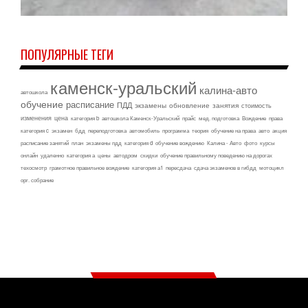
ПОПУЛЯРНЫЕ ТЕГИ
каменск-уральский
калина-авто
автошкола
обучение
расписание
ПДД
экзамены
обновление
занятия
стоимость
изменения
цена
категория b
автошкола Каменск-Уральский
прайс
мед. подготовка
Вождение
права
категория c
экзамен
бдд
переподготовка
автомобиль
программа
теория
обучение на права
авто
акция
расписание занятий
план
экзамены пдд
категория d
обучение вождению
Калина - Авто
фото
курсы
онлайн
удаленно
категория а
цены
автодром
скидки
обучение правильному поведению на дорогах
техосмотр
грамотное правильное вождение
категория а1
пересдача
сдача экзаменов в гибдд
мотоцикл
орг. собрание