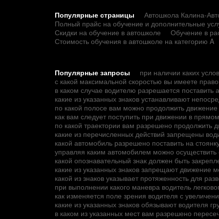
Популярные страницы
Автошкола Калина-Авто
Полный прайс на обучение и дополнительные усл
Скидки на обучение в автошколе
Обучение в ра
Стоимость обучения в автошколе на категорию A
Популярные запросы
при наличии каких усло
с какой максимальной скоростью вы имеете прав
в каком случае водителю разрешается поставить 
какие из указанных знаков устанавливают непос
по какой полосе вам можно продолжить движение
как вам следует поступить при движении в прямо
по какой траектории вам разрешено продолжить 
какие из перечисленных действий запрещены вод
какой автомобиль разрешено поставить на стоянк
управляя каким автомобилем можно осуществить 
какой опознавательный знак должен быть закрепле
какие из указанных знаков запрещают движение 
какой из знаков указывает протяженность для раз
при выполнении какого маневра водитель легков
как изменяется поле зрения водителя с увеличен
какие из указанных знаков обязывают водителя г
в каком из указанных мест вам разрешено пересе