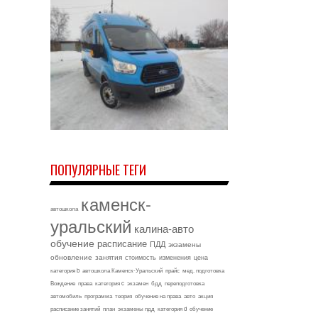
ПОПУЛЯРНЫЕ ТЕГИ
каменск-
автошкола
уральский
калина-авто
обучение
расписание
ПДД
экзамены
обновление
занятия
стоимость
изменения
цена
категория b
автошкола Каменск-Уральский
прайс
мед. подготовка
Вождение
права
категория c
экзамен
бдд
переподготовка
автомобиль
программа
теория
обучение на права
авто
акция
расписание занятий
план
экзамены пдд
категория d
обучение