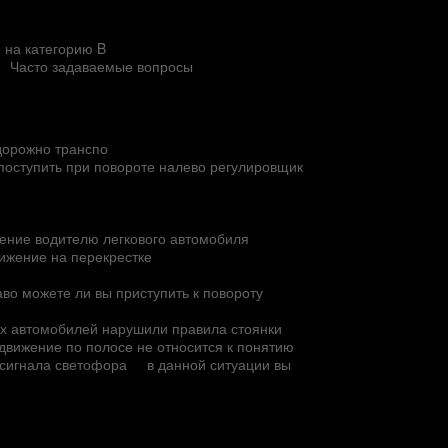
 на категорию B
Часто задаваемые вопросы
 дорожно транспо
 поступить при повороте налево регулировщик
ение водителю легкового автомобиля
ижение на перекрестке
во можете ли вы приступить к повороту
их автомобилей нарушили правила стоянки
вижение по полосе не относится к понятию
 сигнала светофора
в данной ситуации вы