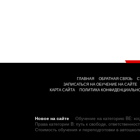
ГЛАВНАЯ
ОБРАТНАЯ СВЯЗЬ
С
ЗАПИСАТЬСЯ НА ОБУЧЕНИЕ НА САЙТЕ
КАРТА САЙТА
ПОЛИТИКА КОНФИДЕНЦИАЛЬН
Новое на сайте
Обучение на категорию BE: ког
Права категории B: путь к свободе, ответственно
Стоимость обучения и переподготовки в автошкол