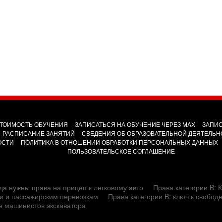
ТОИМОСТЬ ОБУЧЕНИЯ
ЗАПИСАТЬСЯ НА ОБУЧЕНИЕ ЧЕРЕЗ MAX
ЗАПИС
РАСПИСАНИЕ ЗАНЯТИЙ
СВЕДЕНИЯ ОБ ОБРАЗОВАТЕЛЬНОЙ ДЕЯТЕЛЬН
ОСТИ
ПОЛИТИКА В ОТНОШЕНИИ ОБРАБОТКИ ПЕРСОНАЛЬНЫХ ДАННЫХ
ПОЛЬЗОВАТЕЛЬСКОЕ СОГЛАШЕНИЕ
да нужны права на прицеп к легковому авто
Права категории B: К
сти и пассажирским перевозкам
Права категории B: ключ к свобод
е машинистов экскаватора