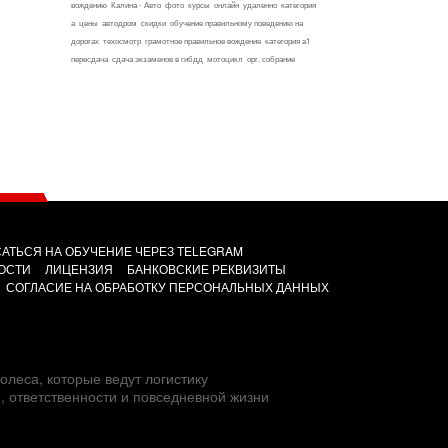
вождению
Калина - Авто
фото
курсы
онлайн
удаленно
категория
а
цены
автодром
скидки
обучение правильному поведению на
дорогах
техосмотр
грамотное правильное вождение
категория а1
пересдача
сдача экзаменов в гибдд
мотоцикл
орг. собрание
АТЬСЯ НА ОБУЧЕНИЕ ЧЕРЕЗ TELEGRAM
ОСТИ
ЛИЦЕНЗИЯ
БАНКОВСКИЕ РЕКВИЗИТЫ
СОГЛАСИЕ НА ОБРАБОТКУ ПЕРСОНАЛЬНЫХ ДАННЫХ
олеса, которые ведут логистику
е, ответственности и повседневной жизни