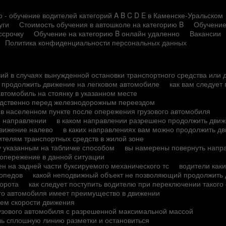
 - обучение водителей категорий A B C D E в Каменске-Уральском
уги
Стоимость обучения в автошколе на категорию B
Обучение
ссрочку
Обучение на категорию B онлайн удаленно
Вакансии
Политика конфиденциальности персональных данных
вий в случаях вынужденной остановки транспортного средства или
о продолжить движение на легковом автомобиле
как вам следует
автомобиль на стоянку в указанном месте
редственно перед железнодорожным переездом
 в населенном пункте после опережения грузового автомобиля
м направлении
в каком направлении разрешено продолжить движ
движение налево
в каких направлениях вам можно продолжить дв
ителям транспортных средств в жилой зоне
у указанным на табличке способом
вы намерены повернуть напра
опережение в данной ситуации
н на задней части буксируемого механического тс
водители как
мопедов
какой неподвижный объект не позволяющий продолжить д
ворота
как следует поступить водителю при переключении такого
ого автомобиля имеет преимущество в движении
ием скорости движения
рузового автомобиля с разрешенной максимальной массой
чь сплошную линию разметки и остановиться