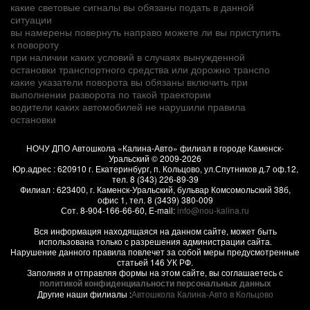
какие световые сигналы вы обязаны подать в данной
ситуации
вы намерены повернуть направо можете ли вы приступить
к повороту
при наличии каких условий в случаях вынужденной
остановки транспортного средства или дорожно транспо
какие указатели поворота вы обязаны включить при
выполнении разворота по такой траектории
водители каких автомобилей не нарушили правила
остановки
НОЧУ ДПО Автошкола «Калина-Авто» филиал в городе Каменск-
Уральский
© 2009-2026
Юр.адрес :
620910
г.
Екатеринбург, п. Кольцово
,
ул.Спутников д.7 оф.12
,
тел.
8 (343) 226-89-39
Филиал :
623400
, г.
Каменск-Уральский
,
бульвар Комсомольский 38б,
офис 1
, тел.
8 (3439) 380-009
Сот.
8-904-166-66-60
, E-mail:
info@nou-kalina.ru
Вся информация находящаяся на данном сайте, может быть
использована только с разрешения администрации сайта.
Нарушение данного правила повлечет за собой меры предусмотренные
статьей 146 УК РФ.
Заполняя и отправляя формы на этом сайте, вы соглашаетесь с
политикой конфиденциальности персональных данных
Другие наши филиалы :
Автошкола Калина-Авто в Кольцово