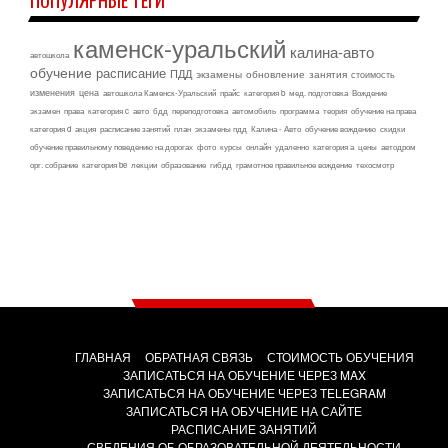
каменск-уральский
калина-авто
автошкола
обучение
расписание
ПДД
экзамены
обновление
занятия
стоимость
изменения
цена
автошкола Каменск-Уральский
прайс
категория b
мед. подготовка
Вождение
экзамен
права
категория c
авто
бдд
переподготовка
автомобиль
программа
теория
обучение на права
категория d
акция
расписание занятий
план
экзамены пдд
Калина - Авто
обучение вождению
скидки
обучение правильному поведению на дорогах
фото
курсы
онлайн
удаленно
категория а
цены
автодром
орг. собрание
категория be
лекции
образование
гибдд
грамотное правильное вождение
техосмотр
ГЛАВНАЯ
ОБРАТНАЯ СВЯЗЬ
СТОИМОСТЬ ОБУЧЕНИЯ
ЗАПИСАТЬСЯ НА ОБУЧЕНИЕ ЧЕРЕЗ MAX
ЗАПИСАТЬСЯ НА ОБУЧЕНИЕ ЧЕРЕЗ TELEGRAM
ЗАПИСАТЬСЯ НА ОБУЧЕНИЕ НА САЙТЕ
РАСПИСАНИЕ ЗАНЯТИЙ
СВЕДЕНИЯ ОБ ОБРАЗОВАТЕЛЬНОЙ ДЕЯТЕЛЬНОСТИ