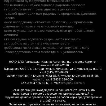
задней части буксируемого механического тс
при выполнении какого маневра водитель легкового
автомобиля имеет преимущество в движении
по какой траектории вам разрешено продолжить движение
налево
какой неподвижный объект не позволяющий продолжить
движение по полосе не относится к понятию
какие из указанных знаков используются для обозначения
кемпинга
в каком случае водителю разрешается поставить
автомобиль на стоянку в указанном месте
требования каких знаков из указанных вступают в силу
непосредственно в том месте где они установлены
НОЧУ ДПО Автошкола «Калина-Авто» филиал в городе Каменск-
Уральский
© 2009-2026
Юр.адрес :
620910
г.
Екатеринбург, п. Кольцово
,
ул.Спутников д.7 оф.12
,
тел.
8 (343) 226-89-39
Филиал :
623400
, г.
Каменск-Уральский
,
бульвар Комсомольский 38б,
офис 1
, тел.
8 (3439) 380-009
Сот.
8-904-166-66-60
, E-mail:
info@nou-kalina.ru
Вся информация находящаяся на данном сайте, может быть
использована только с разрешения администрации сайта.
Нарушение данного правила повлечет за собой меры предусмотренные
статьей 146 УК РФ.
Заполняя и отправляя формы на этом сайте, вы соглашаетесь с