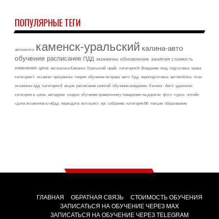
ПОПУЛЯРНЫЕ ТЕГИ
каменск-уральский
калина-авто
автошкола
обучение
расписание
ПДД
экзамены
обновление
занятия
стоимость
изменения
цена
автошкола Каменск-Уральский
прайс
категория b
Вождение
мед. подготовка
права
категория c
экзамен
программа
теория
обучение на права
авто
бдд
переподготовка
автомобиль
план
экзамены пдд
категория d
акция
расписание занятий
обучение вождению
Калина - Авто
удаленно
категория а
цены
автодром
скидки
обучение правильному поведению на дорогах
фото
курсы
онлайн
сдача экзаменов в гибдд
пересдача
мотоцикл
орг. собрание
категория be
лекции
образование
ГЛАВНАЯ
ОБРАТНАЯ СВЯЗЬ
СТОИМОСТЬ ОБУЧЕНИЯ
ЗАПИСАТЬСЯ НА ОБУЧЕНИЕ ЧЕРЕЗ MAX
ЗАПИСАТЬСЯ НА ОБУЧЕНИЕ ЧЕРЕЗ TELEGRAM