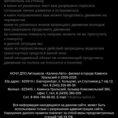
автомобиль на стоянку
в каком из указанных мест вам разрешено пересечь
сплошную линию разметки и остановиться
в каких направлениях вам можно продолжить движение на
перекрестке
какие из указанных знаков запрещают движение мопедов
вам разрешено продолжить движение
вы намерены повернуть направо можете ли вы приступить
к повороту
в данной ситуации вы:
какие из перечисленных действий запрещены водителям
транспортных средств в жилой зоне
какой неподвижный объект не позволяющий продолжить
движение по полосе не относится к понятию
НОЧУ ДПО Автошкола «Калина-Авто» филиал в городе Каменск-
Уральский
© 2009-2026
Юр.адрес :
620910
г.
Екатеринбург, п. Кольцово
,
ул.Спутников д.7 оф.12
,
тел.
8 (343) 226-89-39
Филиал :
623400
, г.
Каменск-Уральский
,
бульвар Комсомольский 38б,
офис 1
, тел.
8 (3439) 380-009
Сот.
8-904-166-66-60
, E-mail:
info@nou-kalina.ru
Вся информация находящаяся на данном сайте, может быть
использована только с разрешения администрации сайта.
Нарушение данного правила повлечет за собой меры предусмотренные
статьей 146 УК РФ.