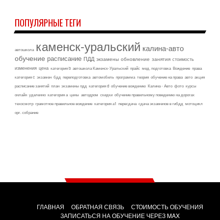
ПОПУЛЯРНЫЕ ТЕГИ
каменск-уральский
калина-авто
автошкола
обучение
расписание
ПДД
экзамены
обновление
занятия
стоимость
изменения
цена
категория b
автошкола Каменск-Уральский
прайс
мед. подготовка
Вождение
права
категория c
экзамен
бдд
переподготовка
автомобиль
программа
теория
обучение на права
авто
акция
расписание занятий
план
экзамены пдд
категория d
обучение вождению
Калина - Авто
фото
курсы
онлайн
удаленно
категория а
цены
автодром
скидки
обучение правильному поведению на дорогах
техосмотр
грамотное правильное вождение
категория а1
пересдача
сдача экзаменов в гибдд
мотоцикл
орг. собрание
ГЛАВНАЯ
ОБРАТНАЯ СВЯЗЬ
СТОИМОСТЬ ОБУЧЕНИЯ
ЗАПИСАТЬСЯ НА ОБУЧЕНИЕ ЧЕРЕЗ MAX