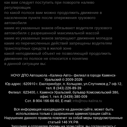
как вам следует поступить при повороте налево
регулировщик
по какой полосе вам можно продолжить движение в
населенном пункте после опережения грузового
автомобиля
какие из указанных знаков обязывают водителя грузового
автомобиля с разрешенной максимальной массой
какие из указанных знаков запрещают движение мопедов
какие из перечисленных действий запрещены водителям
транспортных средств в жилой зоне
какой неподвижный объект не позволяющий продолжить
движение по полосе не относится к понятию
в данной ситуации вы:
НОЧУ ДПО Автошкола «Калина-Авто» филиал в городе Каменск-
Уральский
© 2009-2026
Юр.адрес :
620910
г.
Екатеринбург, п. Кольцово
,
ул.Спутников д.7 оф.12
,
тел.
8 (343) 226-89-39
Филиал :
623400
, г.
Каменск-Уральский
,
бульвар Комсомольский 38б,
офис 1
, тел.
8 (3439) 380-009
Сот.
8-904-166-66-60
, E-mail:
info@nou-kalina.ru
Вся информация находящаяся на данном сайте, может быть
использована только с разрешения администрации сайта.
Нарушение данного правила повлечет за собой меры предусмотренные
статьей 146 УК РФ.
Заполняя и отправляя формы на этом сайте, вы соглашаетесь с