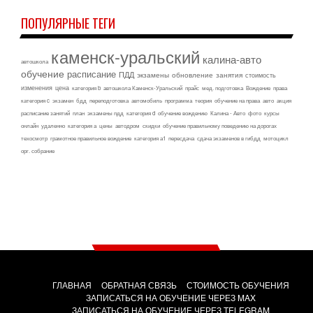
ПОПУЛЯРНЫЕ ТЕГИ
каменск-уральский
калина-авто
автошкола
обучение
расписание
ПДД
экзамены
обновление
занятия
стоимость
изменения
цена
категория b
автошкола Каменск-Уральский
прайс
мед. подготовка
Вождение
права
категория c
экзамен
бдд
переподготовка
автомобиль
программа
теория
обучение на права
авто
акция
расписание занятий
план
экзамены пдд
категория d
обучение вождению
Калина - Авто
фото
курсы
онлайн
удаленно
категория а
цены
автодром
скидки
обучение правильному поведению на дорогах
техосмотр
грамотное правильное вождение
категория а1
пересдача
сдача экзаменов в гибдд
мотоцикл
орг. собрание
ГЛАВНАЯ
ОБРАТНАЯ СВЯЗЬ
СТОИМОСТЬ ОБУЧЕНИЯ
ЗАПИСАТЬСЯ НА ОБУЧЕНИЕ ЧЕРЕЗ MAX
ЗАПИСАТЬСЯ НА ОБУЧЕНИЕ ЧЕРЕЗ TELEGRAM