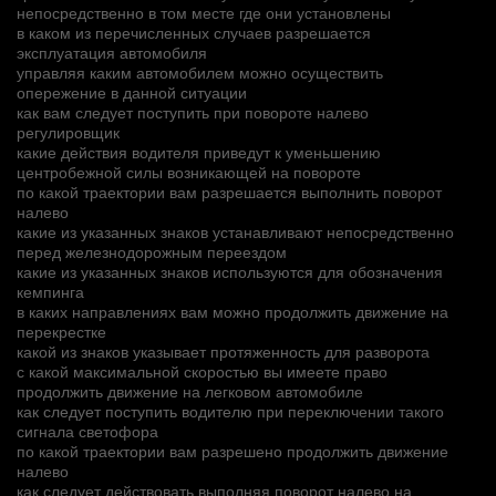
непосредственно в том месте где они установлены
в каком из перечисленных случаев разрешается
эксплуатация автомобиля
управляя каким автомобилем можно осуществить
опережение в данной ситуации
как вам следует поступить при повороте налево
регулировщик
какие действия водителя приведут к уменьшению
центробежной силы возникающей на повороте
по какой траектории вам разрешается выполнить поворот
налево
какие из указанных знаков устанавливают непосредственно
перед железнодорожным переездом
какие из указанных знаков используются для обозначения
кемпинга
в каких направлениях вам можно продолжить движение на
перекрестке
какой из знаков указывает протяженность для разворота
с какой максимальной скоростью вы имеете право
продолжить движение на легковом автомобиле
как следует поступить водителю при переключении такого
сигнала светофора
по какой траектории вам разрешено продолжить движение
налево
как следует действовать выполняя поворот налево на