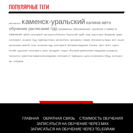
ПОПУЛЯРНЫЕ ТЕГИ
каменск-уральский
калина-авто
автошкола
обучение
расписание
ПДД
экзамены
обновление
занятия
стоимость
изменения
цена
категория b
автошкола Каменск-Уральский
прайс
мед. подготовка
Вождение
права
категория c
экзамен
бдд
переподготовка
автомобиль
программа
теория
обучение на права
авто
акция
расписание занятий
план
экзамены пдд
категория d
обучение вождению
Калина - Авто
фото
курсы
онлайн
удаленно
категория а
цены
автодром
скидки
обучение правильному поведению на дорогах
техосмотр
грамотное правильное вождение
категория а1
пересдача
сдача экзаменов в гибдд
мотоцикл
орг. собрание
ГЛАВНАЯ
ОБРАТНАЯ СВЯЗЬ
СТОИМОСТЬ ОБУЧЕНИЯ
ЗАПИСАТЬСЯ НА ОБУЧЕНИЕ ЧЕРЕЗ MAX
ЗАПИСАТЬСЯ НА ОБУЧЕНИЕ ЧЕРЕЗ TELEGRAM