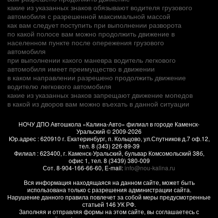
какие из указанных знаков обязывают водителя грузового
автомобиля с разрешенной максимальной массой
как вам следует поступить при выполнении разворота
по какой полосе вам можно продолжить движение в
населенном пункте после опережения грузового
автомобиля
при выполнении какого маневра водитель легкового
автомобиля имеет преимущество в движении
в каком направлении разрешено продолжить движение
водителю легкового автомобиля
какие из указанных знаков запрещают движение мопедов
в какой из дворов вам можно въехать в данной ситуации
НОЧУ ДПО Автошкола «Калина-Авто» филиал в городе Каменск-
Уральский
© 2009-2026
Юр.адрес :
620910
г.
Екатеринбург, п. Кольцово
,
ул.Спутников д.7 оф.12
,
тел.
8 (343) 226-89-39
Филиал :
623400
, г.
Каменск-Уральский
,
бульвар Комсомольский 38б,
офис 1
, тел.
8 (3439) 380-009
Сот.
8-904-166-66-60
, E-mail:
info@nou-kalina.ru
Вся информация находящаяся на данном сайте, может быть
использована только с разрешения администрации сайта.
Нарушение данного правила повлечет за собой меры предусмотренные
статьей 146 УК РФ.
Заполняя и отправляя формы на этом сайте, вы соглашаетесь с