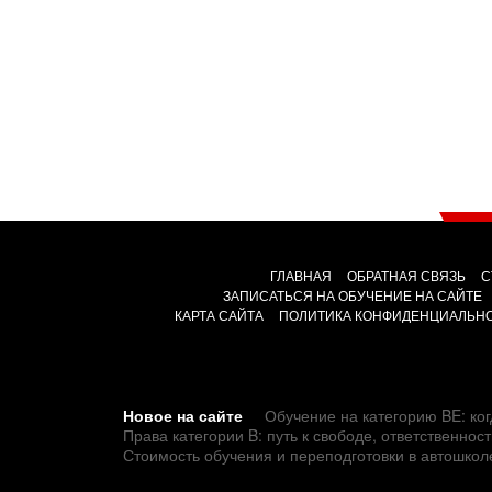
ГЛАВНАЯ
ОБРАТНАЯ СВЯЗЬ
С
ЗАПИСАТЬСЯ НА ОБУЧЕНИЕ НА САЙТЕ
КАРТА САЙТА
ПОЛИТИКА КОНФИДЕНЦИАЛЬН
Новое на сайте
Обучение на категорию BE: ког
Права категории B: путь к свободе, ответственно
Стоимость обучения и переподготовки в автошкол