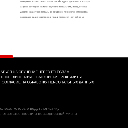
вождению
Калина - Авто
фото
онлайн
курсы
удаленно
категория
а
цены
автодром
скидки
обучение правильному поведению на
дорогах
грамотное правильное вождение
техосмотр
категория а1
пересдача
сдача экзаменов в гибдд
мотоцикл
орг. собрание
АТЬСЯ НА ОБУЧЕНИЕ ЧЕРЕЗ TELEGRAM
ОСТИ
ЛИЦЕНЗИЯ
БАНКОВСКИЕ РЕКВИЗИТЫ
СОГЛАСИЕ НА ОБРАБОТКУ ПЕРСОНАЛЬНЫХ ДАННЫХ
олеса, которые ведут логистику
е, ответственности и повседневной жизни