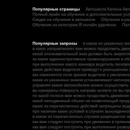
Популярные страницы
Автошкола Калина-Авто
Полный прайс на обучение и дополнительные усл
Скидки на обучение в автошколе
Обучение в ра
Обучение на категорию B онлайн удаленно
Пол
Популярные запросы
в каком из указанных м
в каких направлениях вам можно продолжить дви
какой опознавательный знак должен быть закрепле
за какие административные правонарушения в об
при выполнении какого маневра водитель легков
какие действия водителя приведут к уменьшению
как изменяется поле зрения водителя с увеличен
какие из указанных знаков устанавливают непос
управляя каким автомобилем можно осуществить 
вы намерены повернуть направо можете ли вы при
по какой полосе вам можно продолжить движение
какой неподвижный объект не позволяющий продо
какие из перечисленных действий запрещены вод
при наличии каких условий в случаях вынужденно
в каком из перечисленных случаев разрешается э
как вам следует поступить при движении в прямо
как вам следует поступить при выполнении разво