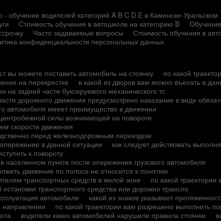
 - обучение водителей категорий A B C D E в Каменске-Уральском
уги
Стоимость обучения в автошколе на категорию B
Обучение
ссрочку
Часто задаваемые вопросы
Стоимость обучения в авт
итика конфиденциальности персональных данных
ест вы можете поставить автомобиль на стоянку
по какой траекто
жение на перекрестке
в какой из дворов вам можно въехать в да
н на задней части буксируемого механического тс
ласти дорожного движения предусмотрено наказание в виде обяза
ого автомобиля имеет преимущество в движении
 центробежной силы возникающей на повороте
ием скорости движения
редственно перед железнодорожным переездом
опережение в данной ситуации
как следует действовать выполн
ступить к повороту
 в населенном пункте после опережения грузового автомобиля
лжить движение по полосе не относится к понятию
ителям транспортных средств в жилой зоне
по какой траектории
й остановки транспортного средства или дорожно транспо
ксплуатация автомобиля
какой из знаков указывает протяженност
м направлении
по какой траектории вам разрешено выполнить по
рота
водители каких автомобилей нарушили правила стоянки
в