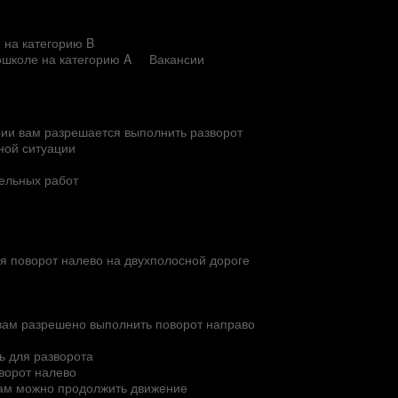
 на категорию B
ошколе на категорию A
Вакансии
рии вам разрешается выполнить разворот
нной ситуации
тельных работ
яя поворот налево на двухполосной дороге
 вам разрешено выполнить поворот направо
ь для разворота
ворот налево
ам можно продолжить движение