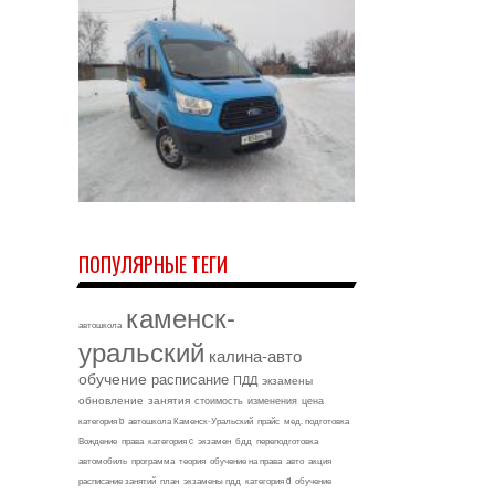
ПОПУЛЯРНЫЕ ТЕГИ
каменск-
автошкола
уральский
калина-авто
обучение
расписание
ПДД
экзамены
обновление
занятия
стоимость
изменения
цена
категория b
автошкола Каменск-Уральский
прайс
мед. подготовка
Вождение
права
категория c
экзамен
бдд
переподготовка
автомобиль
программа
теория
обучение на права
авто
акция
расписание занятий
план
экзамены пдд
категория d
обучение