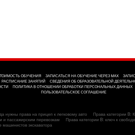
ТОИМОСТЬ ОБУЧЕНИЯ
ЗАПИСАТЬСЯ НА ОБУЧЕНИЕ ЧЕРЕЗ MAX
ЗАПИС
РАСПИСАНИЕ ЗАНЯТИЙ
СВЕДЕНИЯ ОБ ОБРАЗОВАТЕЛЬНОЙ ДЕЯТЕЛЬН
ОСТИ
ПОЛИТИКА В ОТНОШЕНИИ ОБРАБОТКИ ПЕРСОНАЛЬНЫХ ДАННЫХ
ПОЛЬЗОВАТЕЛЬСКОЕ СОГЛАШЕНИЕ
да нужны права на прицеп к легковому авто
Права категории B: К
сти и пассажирским перевозкам
Права категории B: ключ к свобод
е машинистов экскаватора