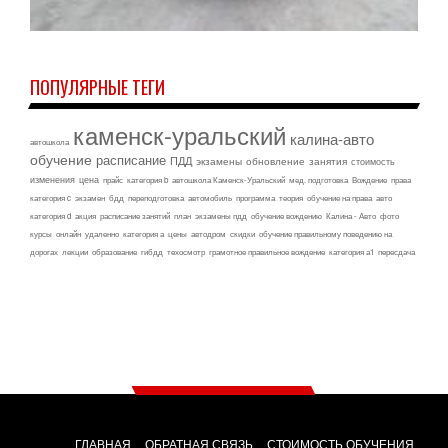
ПОПУЛЯРНЫЕ ТЕГИ
каменск-уральский
калина-авто
автошкола
обучение
расписание
ПДД
экзамены
обновление
занятия
стоимость
изменения
цена
прайс
категория b
автошкола Каменск-Уральский
мед. подготовка
Вождение
права
категория c
экзамен
бдд
переподготовка
автомобиль
программа
теория
обучение на права
авто
категория d
акция
расписание занятий
план
экзамены пдд
обучение вождению
Калина - Авто
фото
курсы
онлайн
удаленно
категория а
цены
автодром
скидки
обучение правильному поведению на
дорогах
лекции
образование
гибдд
техосмотр
грамотное правильное вождение
категория а1
пересдача
ГЛАВНАЯ
ОБРАТНАЯ СВЯЗЬ
СТОИМОСТЬ ОБУЧЕНИЯ