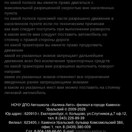
по какой полосе вы имеете право двигаться с
максимальной разрешенной скоростью вне населенных
пункта
по какой полосе проезжей части разрешено движение в
населенном пункте если по техническим причинам
как вам следует поступить при выполнении разворота
в каком месте вам следует поставить автомобиль на
стоянку с правой стороны дороги
по какой траектории вы имеете право продолжить
движение
какой из указанных знаков запрещает дальнейшее
движение всех без исключения транспортных средств
по какой траектории вам разрешено выполнить поворот
направо
какие из указанных знаков отменяют все ограничения
введенные ранее запрещающими знаками
в каком из указанных мест вам можно поставить на стоянку
легковой автомобиль
НОЧУ ДПО Автошкола «Калина-Авто» филиал в городе Каменск-
Уральский
© 2009-2026
Юр.адрес :
620910
г.
Екатеринбург, п. Кольцово
,
ул.Спутников д.7 оф.12
,
тел.
8 (343) 226-89-39
Филиал :
623400
, г.
Каменск-Уральский
,
бульвар Комсомольский 38б,
офис 1
, тел.
8 (3439) 380-009
Сот.
8-904-166-66-60
, E-mail:
info@nou-kalina.ru