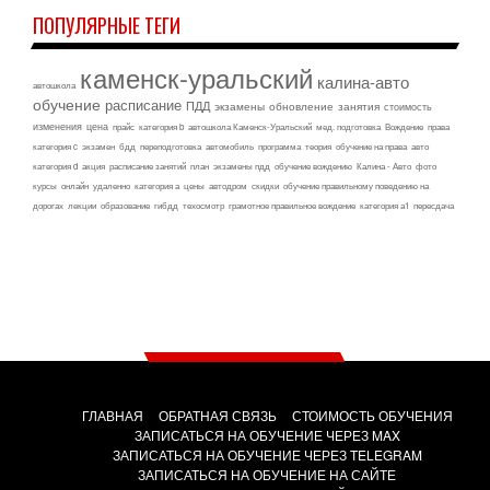
ПОПУЛЯРНЫЕ ТЕГИ
каменск-уральский
калина-авто
автошкола
обучение
расписание
ПДД
экзамены
обновление
занятия
стоимость
изменения
цена
прайс
категория b
автошкола Каменск-Уральский
мед. подготовка
Вождение
права
категория c
экзамен
бдд
переподготовка
автомобиль
программа
теория
обучение на права
авто
категория d
акция
расписание занятий
план
экзамены пдд
обучение вождению
Калина - Авто
фото
курсы
онлайн
удаленно
категория а
цены
автодром
скидки
обучение правильному поведению на
дорогах
лекции
образование
гибдд
техосмотр
грамотное правильное вождение
категория а1
пересдача
ГЛАВНАЯ
ОБРАТНАЯ СВЯЗЬ
СТОИМОСТЬ ОБУЧЕНИЯ
ЗАПИСАТЬСЯ НА ОБУЧЕНИЕ ЧЕРЕЗ MAX
ЗАПИСАТЬСЯ НА ОБУЧЕНИЕ ЧЕРЕЗ TELEGRAM
ЗАПИСАТЬСЯ НА ОБУЧЕНИЕ НА САЙТЕ