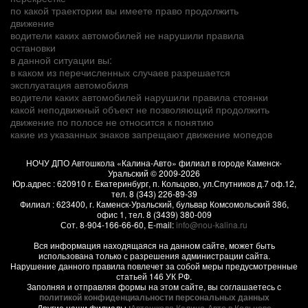
по какой траектории вы имеете право продолжить
движение
водители каких автомобилей не нарушили правила
остановки
в данной ситуации вы:
в каком из перечисленных случаев разрешается
эксплуатация автомобиля
водители каких автомобилей нарушили правила стоянки
какой неподвижный объект не позволяющий продолжить
движение по полосе не относится к понятию
какие из указанных знаков запрещают движение мопедов
НОЧУ ДПО Автошкола «Калина-Авто» филиал в городе Каменск-
Уральский
© 2009-2026
Юр.адрес :
620910
г.
Екатеринбург, п. Кольцово
,
ул.Спутников д.7 оф.12
,
тел.
8 (343) 226-89-39
Филиал :
623400
, г.
Каменск-Уральский
,
бульвар Комсомольский 38б,
офис 1
, тел.
8 (3439) 380-009
Сот.
8-904-166-66-60
, E-mail:
info@nou-kalina.ru
Вся информация находящаяся на данном сайте, может быть
использована только с разрешения администрации сайта.
Нарушение данного правила повлечет за собой меры предусмотренные
статьей 146 УК РФ.
Заполняя и отправляя формы на этом сайте, вы соглашаетесь с
политикой конфиденциальности персональных данных
Другие наши филиалы :
Автошкола Калина-Авто в Кольцово