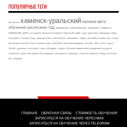
ПОПУЛЯРНЫЕ ТЕГИ
каменск-уральский
калина-авто
автошкола
обучение
расписание
ПДД
экзамены
обновление
занятия
стоимость
изменения
цена
категория b
автошкола Каменск-Уральский
прайс
мед. подготовка
Вождение
права
категория c
экзамен
бдд
переподготовка
автомобиль
программа
теория
обучение на права
авто
акция
расписание занятий
план
экзамены пдд
категория d
обучение вождению
Калина - Авто
фото
курсы
онлайн
удаленно
категория а
цены
автодром
скидки
обучение правильному поведению на дорогах
техосмотр
грамотное правильное вождение
категория а1
пересдача
сдача экзаменов в гибдд
мотоцикл
орг. собрание
ГЛАВНАЯ
ОБРАТНАЯ СВЯЗЬ
СТОИМОСТЬ ОБУЧЕНИЯ
ЗАПИСАТЬСЯ НА ОБУЧЕНИЕ ЧЕРЕЗ MAX
ЗАПИСАТЬСЯ НА ОБУЧЕНИЕ ЧЕРЕЗ TELEGRAM