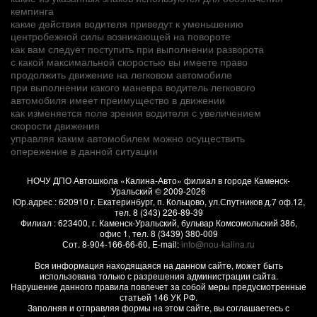
кемпинга
какие действия водителя приведут к уменьшению
центробежной силы возникающей на повороте
как вам следует поступить при выполнении разворота
с какой максимальной скоростью вы имеете право
продолжить движение на легковом автомобиле
при выполнении какого маневра водитель легкового
автомобиля имеет преимущество в движении
как изменяется поле зрения водителя с увеличением
скорости движения
управляя каким автомобилем можно осуществить
опережение в данной ситуации
НОЧУ ДПО Автошкола «Калина-Авто» филиал в городе Каменск-
Уральский
© 2009-2026
Юр.адрес :
620910
г.
Екатеринбург, п. Кольцово
,
ул.Спутников д.7 оф.12
,
тел.
8 (343) 226-89-39
Филиал :
623400
, г.
Каменск-Уральский
,
бульвар Комсомольский 38б,
офис 1
, тел.
8 (3439) 380-009
Сот.
8-904-166-66-60
, E-mail:
info@nou-kalina.ru
Вся информация находящаяся на данном сайте, может быть
использована только с разрешения администрации сайта.
Нарушение данного правила повлечет за собой меры предусмотренные
статьей 146 УК РФ.
Заполняя и отправляя формы на этом сайте, вы соглашаетесь с