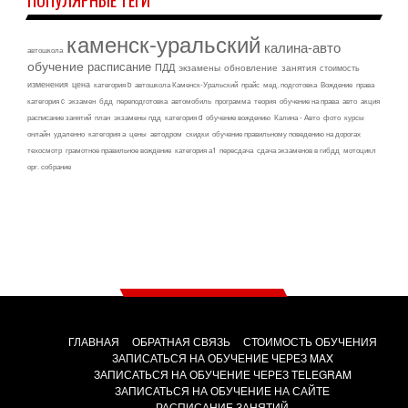
каменск-уральский
калина-авто
автошкола
обучение
расписание
ПДД
экзамены
обновление
занятия
стоимость
изменения
цена
категория b
автошкола Каменск-Уральский
прайс
мед. подготовка
Вождение
права
категория c
экзамен
бдд
переподготовка
автомобиль
программа
теория
обучение на права
авто
акция
расписание занятий
план
экзамены пдд
категория d
обучение вождению
Калина - Авто
фото
курсы
онлайн
удаленно
категория а
цены
автодром
скидки
обучение правильному поведению на дорогах
техосмотр
грамотное правильное вождение
категория а1
пересдача
сдача экзаменов в гибдд
мотоцикл
орг. собрание
ГЛАВНАЯ
ОБРАТНАЯ СВЯЗЬ
СТОИМОСТЬ ОБУЧЕНИЯ
ЗАПИСАТЬСЯ НА ОБУЧЕНИЕ ЧЕРЕЗ MAX
ЗАПИСАТЬСЯ НА ОБУЧЕНИЕ ЧЕРЕЗ TELEGRAM
ЗАПИСАТЬСЯ НА ОБУЧЕНИЕ НА САЙТЕ
РАСПИСАНИЕ ЗАНЯТИЙ