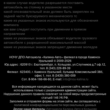
в каком случае водителю разрешается поставить
автомобиль на стоянку в указанном месте
какой опознавательный знак должен быть закреплен на
задней части буксируемого механического тс
какие из указанных знаков используются для обозначения
кемпинга
как вам следует поступить при движении в прямом
направлении
какие из указанных знаков обязывают водителя грузового
автомобиля с разрешенной максимальной массой
какие из указанных знаков запрещают движение мопедов
НОЧУ ДПО Автошкола «Калина-Авто» филиал в городе Каменск-
Уральский
© 2009-2026
Юр.адрес :
620910
г.
Екатеринбург, п. Кольцово
,
ул.Спутников д.7 оф.12
,
тел.
8 (343) 226-89-39
Филиал :
623400
, г.
Каменск-Уральский
,
бульвар Комсомольский 38б,
офис 1
, тел.
8 (3439) 380-009
Сот.
8-904-166-66-60
, E-mail:
info@nou-kalina.ru
Вся информация находящаяся на данном сайте, может быть
использована только с разрешения администрации сайта.
Нарушение данного правила повлечет за собой меры предусмотренные
статьей 146 УК РФ.
Заполняя и отправляя формы на этом сайте, вы соглашаетесь с
политикой конфиденциальности персональных данных
Другие наши филиалы :
Автошкола Калина-Авто в Кольцово