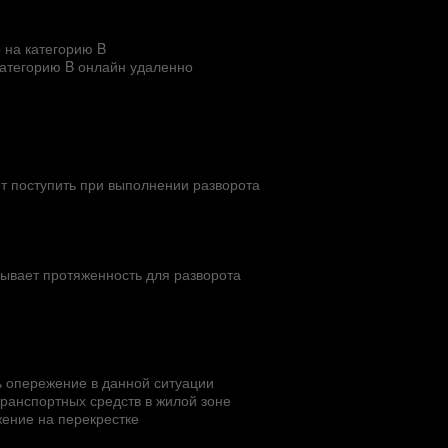
 на категорию B
категорию B онлайн удаленно
ет поступить при выполнении разворота
азывает протяженность для разворота
 опережение в данной ситуации
ранспортных средств в жилой зоне
жение на перекрестке