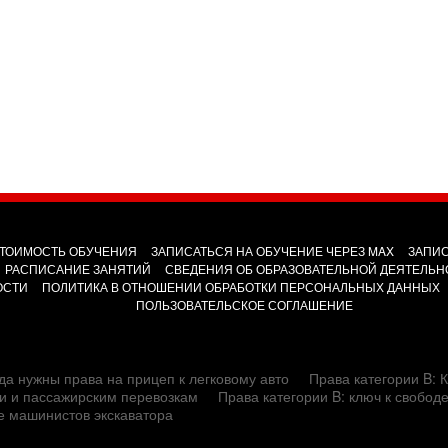
ТОИМОСТЬ ОБУЧЕНИЯ
ЗАПИСАТЬСЯ НА ОБУЧЕНИЕ ЧЕРЕЗ MAX
ЗАПИС
РАСПИСАНИЕ ЗАНЯТИЙ
СВЕДЕНИЯ ОБ ОБРАЗОВАТЕЛЬНОЙ ДЕЯТЕЛЬН
ОСТИ
ПОЛИТИКА В ОТНОШЕНИИ ОБРАБОТКИ ПЕРСОНАЛЬНЫХ ДАННЫХ
ПОЛЬЗОВАТЕЛЬСКОЕ СОГЛАШЕНИЕ
да нужны права на прицеп к легковому авто
Права категории B: К
сти и пассажирским перевозкам
Права категории B: ключ к свобод
е машинистов экскаватора