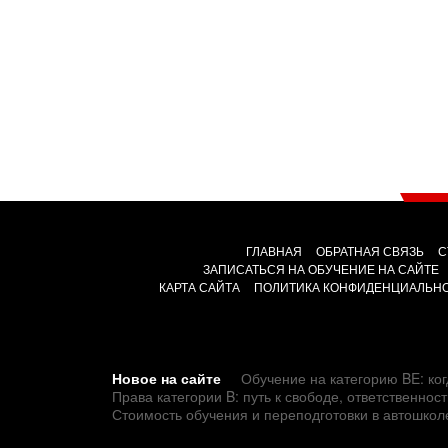
ГЛАВНАЯ
ОБРАТНАЯ СВЯЗЬ
С
ЗАПИСАТЬСЯ НА ОБУЧЕНИЕ НА САЙТЕ
КАРТА САЙТА
ПОЛИТИКА КОНФИДЕНЦИАЛЬН
Новое на сайте
Обучение на категорию BE: ког
Права категории B: путь к свободе, ответственно
Стоимость обучения и переподготовки в автошкол