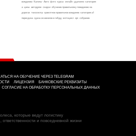
вождению
Калина - Авто
фото
курсы
онлайн
удаленно
категория
а
цены
автодром
скидки
обучение правильному поведению на
дорогах
техосмотр
грамотное правильное вождение
категория а1
пересдача
сдача экзаменов в гибдд
мотоцикл
орг. собрание
АТЬСЯ НА ОБУЧЕНИЕ ЧЕРЕЗ TELEGRAM
ОСТИ
ЛИЦЕНЗИЯ
БАНКОВСКИЕ РЕКВИЗИТЫ
СОГЛАСИЕ НА ОБРАБОТКУ ПЕРСОНАЛЬНЫХ ДАННЫХ
олеса, которые ведут логистику
е, ответственности и повседневной жизни