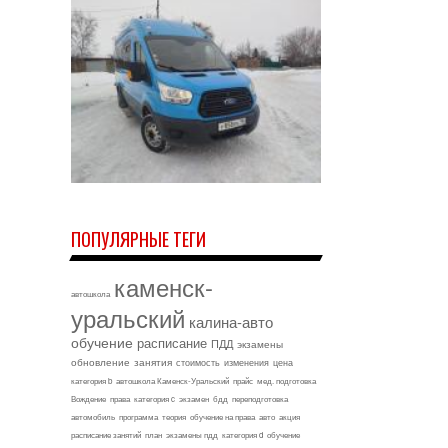
ПОПУЛЯРНЫЕ ТЕГИ
каменск-
автошкола
уральский
калина-авто
обучение
расписание
ПДД
экзамены
обновление
занятия
стоимость
изменения
цена
категория b
автошкола Каменск-Уральский
прайс
мед. подготовка
Вождение
права
категория c
экзамен
бдд
переподготовка
автомобиль
программа
теория
обучение на права
авто
акция
расписание занятий
план
экзамены пдд
категория d
обучение