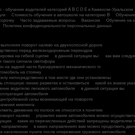
 - обучение водителей категорий A B C D E в Каменске-Уральском
уги
Стоимость обучения в автошколе на категорию B
Обучение
ссрочку
Часто задаваемые вопросы
Вакансии
Обучение на 
Политика конфиденциальности персональных данных
ь выполняя поворот налево на двухполосной дороге
редственно перед железнодорожным переездом
ировка на гибкой сцепке
в данной ситуации вы:
как вам следу
и такого сигнала светофора
н на задней части буксируемого механического тс
втомобиль на стоянку
 силу непосредственно в том месте где они установлены
чь сплошную линию разметки и остановиться
какой из знаков ук
ение водителю легкового автомобиля
в данной ситуации вы
ксплуатация автомобиля
 центробежной силы возникающей на повороте
начения кемпинга
лжить движение по полосе не относится к понятию
поворот налево
управляя каким автомобилем можно осуществить
туации
какие из перечисленных действий запрещены водителям т
м направлении
в каких направлениях вам можно продолжить дви
 в населенном пункте после опережения грузового автомобиля