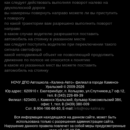
как следует действовать выполняя поворот налево на
двухполосной дороге
вы намерены повернуть направо можете ли вы приступить
к повороту
по какой траектории вам разрешено выполнить поворот
направо
в каком случае водителю разрешается поставить
автомобиль на стоянку в указанном месте
как следует поступить водителю при переключении такого
сигнала светофора
какой неподвижный объект не позволяющий продолжить
движение по полосе не относится к понятию
в каком из указанных мест вы можете поставить
автомобиль на стоянку
НОЧУ ДПО Автошкола «Калина-Авто» филиал в городе Каменск-
Уральский
© 2009-2026
Юр.адрес :
620910
г.
Екатеринбург, п. Кольцово
,
ул.Спутников д.7 оф.12
,
тел.
8 (343) 226-89-39
Филиал :
623400
, г.
Каменск-Уральский
,
бульвар Комсомольский 38б,
офис 1
, тел.
8 (3439) 380-009
Сот.
8-904-166-66-60
, E-mail:
info@nou-kalina.ru
Вся информация находящаяся на данном сайте, может быть
использована только с разрешения администрации сайта.
Нарушение данного правила повлечет за собой меры предусмотренные
статьей 146 УК РФ.