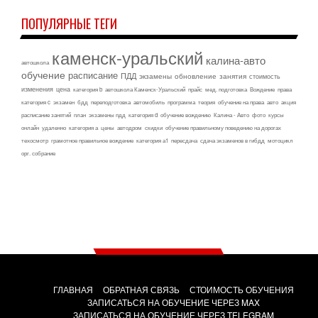
ПОПУЛЯРНЫЕ ТЕГИ
каменск-уральский
калина-авто
автошкола
обучение
расписание
ПДД
экзамены
обновление
занятия
стоимость
изменения
цена
категория b
автошкола Каменск-Уральский
прайс
мед. подготовка
Вождение
права
категория c
экзамен
бдд
переподготовка
автомобиль
программа
теория
обучение на права
авто
акция
расписание занятий
план
экзамены пдд
категория d
обучение вождению
Калина - Авто
фото
курсы
онлайн
удаленно
категория а
цены
автодром
скидки
обучение правильному поведению на дорогах
техосмотр
грамотное правильное вождение
категория а1
пересдача
сдача экзаменов в гибдд
мотоцикл
орг. собрание
ГЛАВНАЯ
ОБРАТНАЯ СВЯЗЬ
СТОИМОСТЬ ОБУЧЕНИЯ
ЗАПИСАТЬСЯ НА ОБУЧЕНИЕ ЧЕРЕЗ MAX
ЗАПИСАТЬСЯ НА ОБУЧЕНИЕ ЧЕРЕЗ TELEGRAM