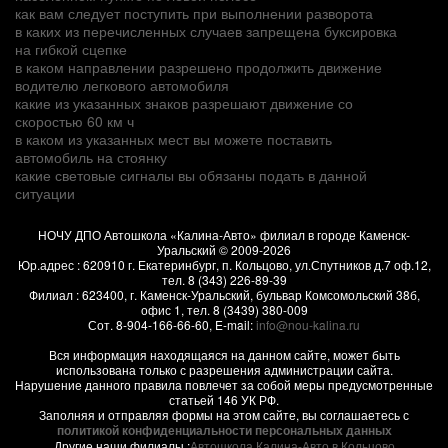
как вам следует поступить при выполнении разворота
в каких из перечисленных случаев запрещена буксировка
на гибкой сцепке
в каком направлении разрешено продолжить движение
водителю легкового автомобиля
какие из указанных знаков разрешают движение со
скоростью 60 км ч
в каком из указанных мест вы можете поставить
автомобиль на стоянку
какие световые сигналы вы обязаны подать в данной
ситуации
НОЧУ ДПО Автошкола «Калина-Авто» филиал в городе Каменск-
Уральский
© 2009-2026
Юр.адрес :
620910
г.
Екатеринбург, п. Кольцово
,
ул.Спутников д.7 оф.12
,
тел.
8 (343) 226-89-39
Филиал :
623400
, г.
Каменск-Уральский
,
бульвар Комсомольский 38б,
офис 1
, тел.
8 (3439) 380-009
Сот.
8-904-166-66-60
, E-mail:
info@nou-kalina.ru
Вся информация находящаяся на данном сайте, может быть
использована только с разрешения администрации сайта.
Нарушение данного правила повлечет за собой меры предусмотренные
статьей 146 УК РФ.
Заполняя и отправляя формы на этом сайте, вы соглашаетесь с
политикой конфиденциальности персональных данных
Другие наши филиалы :
Автошкола Калина-Авто в Кольцово