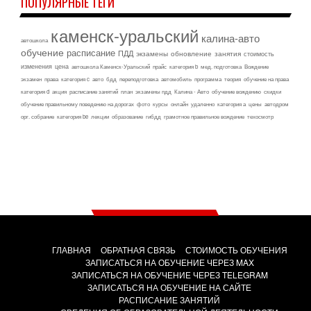
ПОПУЛЯРНЫЕ ТЕГИ
каменск-уральский
калина-авто
автошкола
обучение
расписание
ПДД
экзамены
обновление
занятия
стоимость
изменения
цена
автошкола Каменск-Уральский
прайс
категория b
мед. подготовка
Вождение
экзамен
права
категория c
авто
бдд
переподготовка
автомобиль
программа
теория
обучение на права
категория d
акция
расписание занятий
план
экзамены пдд
Калина - Авто
обучение вождению
скидки
обучение правильному поведению на дорогах
фото
курсы
онлайн
удаленно
категория а
цены
автодром
орг. собрание
категория be
лекции
образование
гибдд
грамотное правильное вождение
техосмотр
ГЛАВНАЯ
ОБРАТНАЯ СВЯЗЬ
СТОИМОСТЬ ОБУЧЕНИЯ
ЗАПИСАТЬСЯ НА ОБУЧЕНИЕ ЧЕРЕЗ MAX
ЗАПИСАТЬСЯ НА ОБУЧЕНИЕ ЧЕРЕЗ TELEGRAM
ЗАПИСАТЬСЯ НА ОБУЧЕНИЕ НА САЙТЕ
РАСПИСАНИЕ ЗАНЯТИЙ