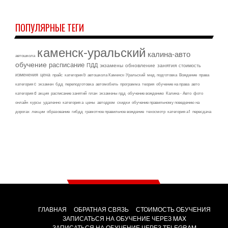
ПОПУЛЯРНЫЕ ТЕГИ
каменск-уральский
калина-авто
автошкола
обучение
расписание
ПДД
экзамены
обновление
занятия
стоимость
изменения
цена
прайс
категория b
автошкола Каменск-Уральский
мед. подготовка
Вождение
права
категория c
экзамен
бдд
переподготовка
автомобиль
программа
теория
обучение на права
авто
категория d
акция
расписание занятий
план
экзамены пдд
обучение вождению
Калина - Авто
фото
онлайн
курсы
удаленно
категория а
цены
автодром
скидки
обучение правильному поведению на
дорогах
лекции
образование
гибдд
грамотное правильное вождение
техосмотр
категория а1
пересдача
ГЛАВНАЯ
ОБРАТНАЯ СВЯЗЬ
СТОИМОСТЬ ОБУЧЕНИЯ
ЗАПИСАТЬСЯ НА ОБУЧЕНИЕ ЧЕРЕЗ MAX
ЗАПИСАТЬСЯ НА ОБУЧЕНИЕ ЧЕРЕЗ TELEGRAM