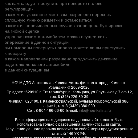
как вам следует поступить при повороте налево
регулировщик
в каком из указанных мест вам разрешено пересечь
сплошную линию разметки и остановиться
в каких из перечисленных случаев запрещена буксировка
на гибкой сцепке
управляя каким автомобилем можно осуществить
опережение в данной ситуации
вы намерены повернуть направо можете ли вы приступить
к повороту
в каком направлении разрешено продолжить движение
водителю легкового автомобиля
в данной ситуации вы
НОЧУ ДПО Автошкола «Калина-Авто» филиал в городе Каменск-
Уральский
© 2009-2026
Юр.адрес :
620910
г.
Екатеринбург, п. Кольцово
,
ул.Спутников д.7 оф.12
,
тел.
8 (343) 226-89-39
Филиал :
623400
, г.
Каменск-Уральский
,
бульвар Комсомольский 38б,
офис 1
, тел.
8 (3439) 380-009
Сот.
8-904-166-66-60
, E-mail:
info@nou-kalina.ru
Вся информация находящаяся на данном сайте, может быть
использована только с разрешения администрации сайта.
Нарушение данного правила повлечет за собой меры предусмотренные
статьей 146 УК РФ.
Заполняя и отправляя формы на этом сайте, вы соглашаетесь с