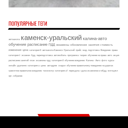
ПОПУЛЯРНЫЕ ТЕГИ
каменск-уральский
калина-авто
автошкола
обучение
расписание
ПДД
экзамены
обновление
занятия
стоимость
изменения
цена
категория b
автошкола Каменск-Уральский
прайс
мед. подготовка
Вождение
права
категория c
экзамен
бдд
переподготовка
автомобиль
программа
теория
обучение на права
авто
акция
расписание занятий
план
экзамены пдд
категория d
обучение вождению
Калина - Авто
фото
курсы
онлайн
удаленно
категория а
цены
автодром
скидки
обучение правильному поведению на дорогах
грамотное правильное вождение
техосмотр
категория а1
пересдача
сдача экзаменов в гибдд
мотоцикл
орг. собрание