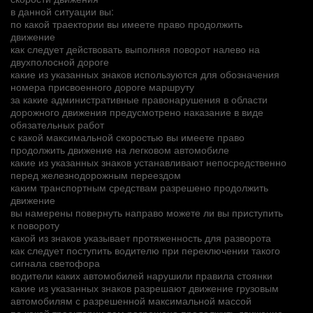
в данной ситуации вы:
по какой траектории вы имеете право продолжить
движение
как следует действовать выполняя поворот налево на
двухполосной дороге
какие из указанных знаков используются для обозначения
номера присвоенного дороге маршруту
за какие административные правонарушения в области
дорожного движения предусмотрено наказание в виде
обязательных работ
с какой максимальной скоростью вы имеете право
продолжить движение на легковом автомобиле
какие из указанных знаков устанавливают непосредственно
перед железнодорожным переездом
каким транспортным средствам разрешено продолжить
движение
вы намерены повернуть направо можете ли вы приступить
к повороту
какой из знаков указывает протяженность для разворота
как следует поступить водителю при переключении такого
сигнала светофора
водители каких автомобилей нарушили правила стоянки
какие из указанных знаков разрешают движение грузовым
автомобилям с разрешенной максимальной массой
по какой траектории вам разрешено продолжить движение