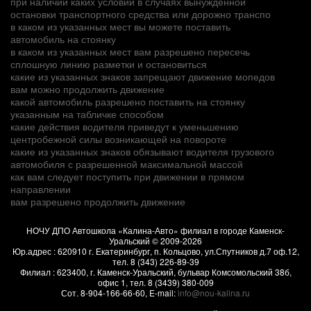
при наличии каких условий в случаях вынужденной
остановки транспортного средства или дорожно транспо
в каком из указанных мест вы можете поставить
автомобиль на стоянку
в каком из указанных мест вам разрешено пересечь
сплошную линию разметки и остановиться
какие из указанных знаков запрещают движение мопедов
вам можно продолжить движение
какой автомобиль разрешено поставить на стоянку
указанным на табличке способом
какие действия водителя приведут к уменьшению
центробежной силы возникающей на повороте
какие из указанных знаков обязывают водителя грузового
автомобиля с разрешенной максимальной массой
как вам следует поступить при движении в прямом
направлении
вам разрешено продолжить движение
НОЧУ ДПО Автошкола «Калина-Авто» филиал в городе Каменск-
Уральский
© 2009-2026
Юр.адрес :
620910
г.
Екатеринбург, п. Кольцово
,
ул.Спутников д.7 оф.12
,
тел.
8 (343) 226-89-39
Филиал :
623400
, г.
Каменск-Уральский
,
бульвар Комсомольский 38б,
офис 1
, тел.
8 (3439) 380-009
Сот.
8-904-166-66-60
, E-mail:
info@nou-kalina.ru