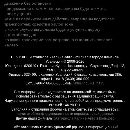
движение без остановки
при движении в каком направлении вы будете иметь
преимущество
какие из перечисленных действий запрещены водителям
транспортных средств в жилой зоне
в каком случае вы должны будете уступить дорогу
автомобилю дпс
по какой траектории вам разрешено выполнить поворот
налево
НОЧУ ДПО Автошкола «Калина-Авто» филиал в городе Каменск-
Уральский
© 2009-2026
Юр.адрес :
620910
г.
Екатеринбург, п. Кольцово
,
ул.Спутников д.7 оф.12
,
тел.
8 (343) 226-89-39
Филиал :
623400
, г.
Каменск-Уральский
,
бульвар Комсомольский 38б,
офис 1
, тел.
8 (3439) 380-009
Сот.
8-904-166-66-60
, E-mail:
info@nou-kalina.ru
Вся информация находящаяся на данном сайте, может быть
использована только с разрешения администрации сайта.
Нарушение данного правила повлечет за собой меры предусмотренные
статьей 146 УК РФ.
Заполняя и отправляя формы на этом сайте, вы соглашаетесь с
политикой конфиденциальности персональных данных
Другие наши филиалы :
Автошкола Калина-Авто в Кольцово
Сайт автошкола-каменск-уральский.рф носит информационный