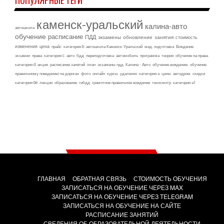
каменск-уральский
калина-авто
автошкола
обучение
расписание
ПДД
экзамены
обновление
занятия
стоимость
изменения
цена
прайс
категория b
автошкола Каменск-Уральский
мед. подготовка
Вождение
экзамен
права
категория c
авто
бдд
переподготовка
автомобиль
программа
теория
обучение на права
категория d
акция
расписание занятий
план
экзамены пдд
Калина - Авто
обучение вождению
обучение
правильному поведению на дорогах
фото
онлайн
курсы
удаленно
категория а
цены
автодром
скидки
категория be
лекции
образование
гибдд
грамотное правильное вождение
техосмотр
категория а1
ГЛАВНАЯ
ОБРАТНАЯ СВЯЗЬ
СТОИМОСТЬ ОБУЧЕНИЯ
ЗАПИСАТЬСЯ НА ОБУЧЕНИЕ ЧЕРЕЗ MAX
ЗАПИСАТЬСЯ НА ОБУЧЕНИЕ ЧЕРЕЗ TELEGRAM
ЗАПИСАТЬСЯ НА ОБУЧЕНИЕ НА САЙТЕ
РАСПИСАНИЕ ЗАНЯТИЙ
СВЕДЕНИЯ ОБ ОБРАЗОВАТЕЛЬНОЙ ДЕЯТЕЛЬНОСТИ