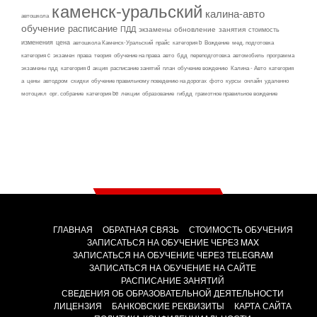
каменск-уральский
калина-авто
автошкола
обучение
расписание
ПДД
экзамены
обновление
занятия
стоимость
изменения
цена
автошкола Каменск-Уральский
прайс
категория b
Вождение
мед. подготовка
категория c
экзамен
права
теория
обучение на права
авто
бдд
переподготовка
автомобиль
программа
экзамены пдд
категория d
акция
расписание занятий
план
обучение вождению
Калина - Авто
категория
а
цены
автодром
скидки
обучение правильному поведению на дорогах
фото
курсы
онлайн
удаленно
мотоцикл
орг. собрание
категория be
лекции
образование
гибдд
грамотное правильное вождение
ГЛАВНАЯ
ОБРАТНАЯ СВЯЗЬ
СТОИМОСТЬ ОБУЧЕНИЯ
ЗАПИСАТЬСЯ НА ОБУЧЕНИЕ ЧЕРЕЗ MAX
ЗАПИСАТЬСЯ НА ОБУЧЕНИЕ ЧЕРЕЗ TELEGRAM
ЗАПИСАТЬСЯ НА ОБУЧЕНИЕ НА САЙТЕ
РАСПИСАНИЕ ЗАНЯТИЙ
СВЕДЕНИЯ ОБ ОБРАЗОВАТЕЛЬНОЙ ДЕЯТЕЛЬНОСТИ
ЛИЦЕНЗИЯ
БАНКОВСКИЕ РЕКВИЗИТЫ
КАРТА САЙТА