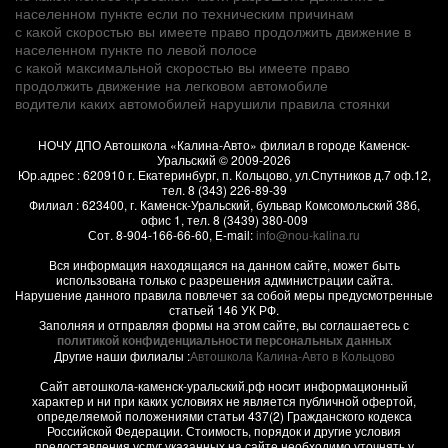
населенном пункте если по техническим причинам
с какой скоростью вы имеете право продолжить движение в
населенном пункте по левой полосе
с какой максимальной скоростью вы имеете право
продолжить движение на легковом автомобиле
водители каких автомобилей нарушили правила стоянки
НОЧУ ДПО Автошкола «Калина-Авто» филиал в городе Каменск-
Уральский
© 2009-2026
Юр.адрес :
620910
г.
Екатеринбург, п. Кольцово
,
ул.Спутников д.7 оф.12
,
тел.
8 (343) 226-89-39
Филиал :
623400
, г.
Каменск-Уральский
,
бульвар Комсомольский 38б,
офис 1
, тел.
8 (3439) 380-009
Сот.
8-904-166-66-60
, E-mail:
info@nou-kalina.ru
Вся информация находящаяся на данном сайте, может быть
использована только с разрешения администрации сайта.
Нарушение данного правила повлечет за собой меры предусмотренные
статьей 146 УК РФ.
Заполняя и отправляя формы на этом сайте, вы соглашаетесь с
политикой конфиденциальности персональных данных
Другие наши филиалы :
Автошкола Калина-Авто в Кольцово
Сайт автошкола-каменск-уральский.рф носит информационный
характер и ни при каких условиях не является публичной офертой,
определяемой положениями статьи 437(2) Гражданского кодекса
Российской Федерации. Стоимость, порядок и другие условия
предоставления услуг указанных на сайте необходимо уточнять у