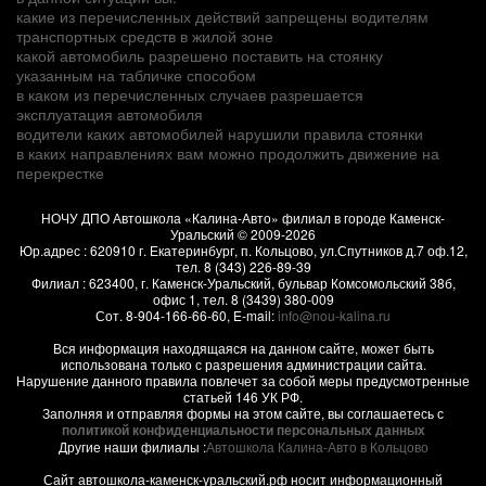
какие из перечисленных действий запрещены водителям
транспортных средств в жилой зоне
какой автомобиль разрешено поставить на стоянку
указанным на табличке способом
в каком из перечисленных случаев разрешается
эксплуатация автомобиля
водители каких автомобилей нарушили правила стоянки
в каких направлениях вам можно продолжить движение на
перекрестке
НОЧУ ДПО Автошкола «Калина-Авто» филиал в городе Каменск-
Уральский
© 2009-2026
Юр.адрес :
620910
г.
Екатеринбург, п. Кольцово
,
ул.Спутников д.7 оф.12
,
тел.
8 (343) 226-89-39
Филиал :
623400
, г.
Каменск-Уральский
,
бульвар Комсомольский 38б,
офис 1
, тел.
8 (3439) 380-009
Сот.
8-904-166-66-60
, E-mail:
info@nou-kalina.ru
Вся информация находящаяся на данном сайте, может быть
использована только с разрешения администрации сайта.
Нарушение данного правила повлечет за собой меры предусмотренные
статьей 146 УК РФ.
Заполняя и отправляя формы на этом сайте, вы соглашаетесь с
политикой конфиденциальности персональных данных
Другие наши филиалы :
Автошкола Калина-Авто в Кольцово
Сайт автошкола-каменск-уральский.рф носит информационный