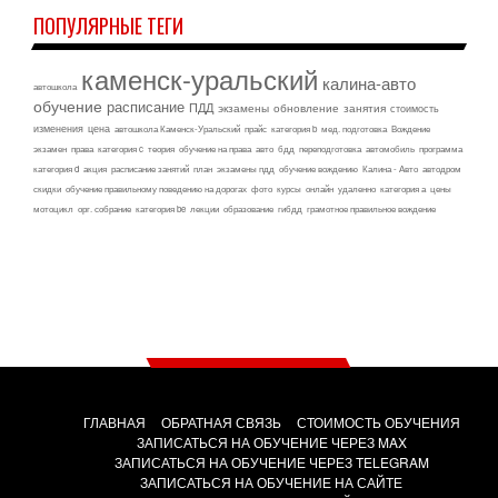
ПОПУЛЯРНЫЕ ТЕГИ
каменск-уральский
калина-авто
автошкола
обучение
расписание
ПДД
экзамены
обновление
занятия
стоимость
изменения
цена
автошкола Каменск-Уральский
прайс
категория b
мед. подготовка
Вождение
экзамен
права
категория c
теория
обучение на права
авто
бдд
переподготовка
автомобиль
программа
категория d
акция
расписание занятий
план
экзамены пдд
обучение вождению
Калина - Авто
автодром
скидки
обучение правильному поведению на дорогах
фото
курсы
онлайн
удаленно
категория а
цены
мотоцикл
орг. собрание
категория be
лекции
образование
гибдд
грамотное правильное вождение
ГЛАВНАЯ
ОБРАТНАЯ СВЯЗЬ
СТОИМОСТЬ ОБУЧЕНИЯ
ЗАПИСАТЬСЯ НА ОБУЧЕНИЕ ЧЕРЕЗ MAX
ЗАПИСАТЬСЯ НА ОБУЧЕНИЕ ЧЕРЕЗ TELEGRAM
ЗАПИСАТЬСЯ НА ОБУЧЕНИЕ НА САЙТЕ