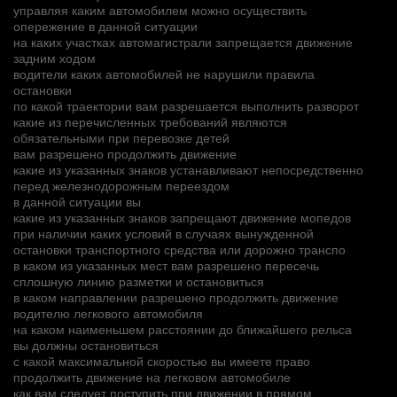
управляя каким автомобилем можно осуществить
опережение в данной ситуации
на каких участках автомагистрали запрещается движение
задним ходом
водители каких автомобилей не нарушили правила
остановки
по какой траектории вам разрешается выполнить разворот
какие из перечисленных требований являются
обязательными при перевозке детей
вам разрешено продолжить движение
какие из указанных знаков устанавливают непосредственно
перед железнодорожным переездом
в данной ситуации вы
какие из указанных знаков запрещают движение мопедов
при наличии каких условий в случаях вынужденной
остановки транспортного средства или дорожно транспо
в каком из указанных мест вам разрешено пересечь
сплошную линию разметки и остановиться
в каком направлении разрешено продолжить движение
водителю легкового автомобиля
на каком наименьшем расстоянии до ближайшего рельса
вы должны остановиться
с какой максимальной скоростью вы имеете право
продолжить движение на легковом автомобиле
как вам следует поступить при движении в прямом