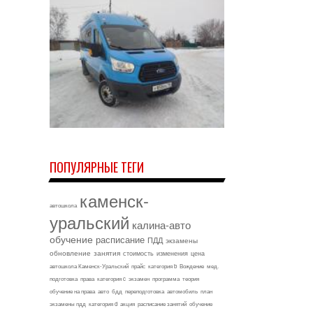
ПОПУЛЯРНЫЕ ТЕГИ
каменск-
автошкола
уральский
калина-авто
обучение
расписание
ПДД
экзамены
обновление
занятия
стоимость
изменения
цена
автошкола Каменск-Уральский
прайс
категория b
Вождение
мед.
подготовка
права
категория c
экзамен
программа
теория
обучение на права
авто
бдд
переподготовка
автомобиль
план
экзамены пдд
категория d
акция
расписание занятий
обучение