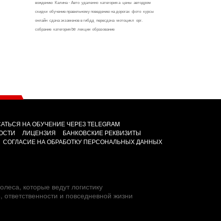
вождению
Калина - Авто
удаленно
категория а
цены
автодром
скидки
обучение правильному поведению на дорогах
фото
курсы
онлайн
сдача экзаменов в гибдд
пересдача
мотоцикл
орг.
собрание
категория be
лекции
образование
АТЬСЯ НА ОБУЧЕНИЕ ЧЕРЕЗ TELEGRAM
ОСТИ
ЛИЦЕНЗИЯ
БАНКОВСКИЕ РЕКВИЗИТЫ
СОГЛАСИЕ НА ОБРАБОТКУ ПЕРСОНАЛЬНЫХ ДАННЫХ
олеса, которые ведут логистику
е, ответственности и повседневной жизни