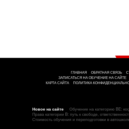
ГЛАВНАЯ
ОБРАТНАЯ СВЯЗЬ
С
ЗАПИСАТЬСЯ НА ОБУЧЕНИЕ НА САЙТЕ
КАРТА САЙТА
ПОЛИТИКА КОНФИДЕНЦИАЛЬН
Новое на сайте
Обучение на категорию BE: ког
Права категории B: путь к свободе, ответственно
Стоимость обучения и переподготовки в автошкол