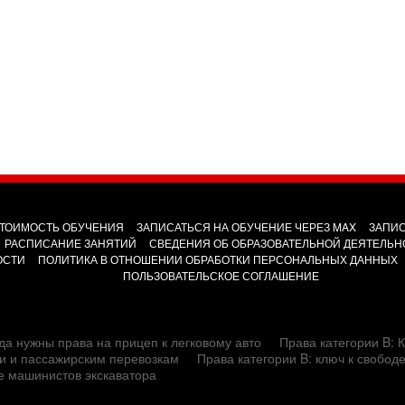
ТОИМОСТЬ ОБУЧЕНИЯ
ЗАПИСАТЬСЯ НА ОБУЧЕНИЕ ЧЕРЕЗ MAX
ЗАПИС
РАСПИСАНИЕ ЗАНЯТИЙ
СВЕДЕНИЯ ОБ ОБРАЗОВАТЕЛЬНОЙ ДЕЯТЕЛЬН
ОСТИ
ПОЛИТИКА В ОТНОШЕНИИ ОБРАБОТКИ ПЕРСОНАЛЬНЫХ ДАННЫХ
ПОЛЬЗОВАТЕЛЬСКОЕ СОГЛАШЕНИЕ
да нужны права на прицеп к легковому авто
Права категории B: К
сти и пассажирским перевозкам
Права категории B: ключ к свобод
е машинистов экскаватора