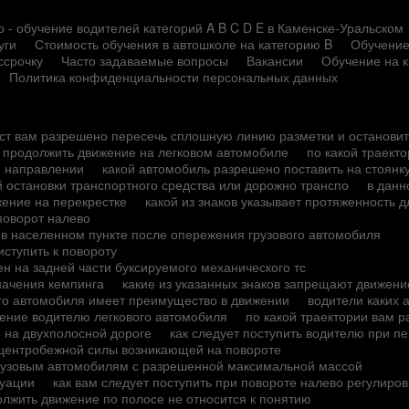
 - обучение водителей категорий A B C D E в Каменске-Уральском
уги
Стоимость обучения в автошколе на категорию B
Обучение
ссрочку
Часто задаваемые вопросы
Вакансии
Обучение на 
Политика конфиденциальности персональных данных
ест вам разрешено пересечь сплошную линию разметки и останови
о продолжить движение на легковом автомобиле
по какой траект
м направлении
какой автомобиль разрешено поставить на стоянк
й остановки транспортного средства или дорожно транспо
в данн
жение на перекрестке
какой из знаков указывает протяженность д
поворот налево
 в населенном пункте после опережения грузового автомобиля
ступить к повороту
н на задней части буксируемого механического тс
начения кемпинга
какие из указанных знаков запрещают движен
ого автомобиля имеет преимущество в движении
водители каких 
ение водителю легкового автомобиля
по какой траектории вам 
о на двухполосной дороге
как следует поступить водителю при п
 центробежной силы возникающей на повороте
грузовым автомобилям с разрешенной максимальной массой
туации
как вам следует поступить при повороте налево регулиро
лжить движение по полосе не относится к понятию