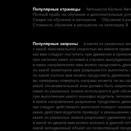
Популярные страницы
Автошкола Калина-Авто
Полный прайс на обучение и дополнительные усл
Скидки на обучение в автошколе
Обучение в ра
Стоимость обучения в автошколе на категорию A
Популярные запросы
в каком из указанных м
с какой максимальной скоростью вы имеете прав
как вам следует поступить при движении в прямо
при наличии каких условий в случаях вынужденно
в каких направлениях вам можно продолжить дви
по какой траектории вам разрешается выполнить 
по какой полосе вам можно продолжить движение
вы намерены повернуть направо можете ли вы при
какой опознавательный знак должен быть закрепле
какие из указанных знаков используются для обоз
при выполнении какого маневра водитель легков
в каком направлении разрешено продолжить движ
как следует действовать выполняя поворот налев
какие действия водителя приведут к уменьшению
какие из указанных знаков разрешают движение 
в какой из дворов вам можно въехать в данной си
какой неподвижный объект не позволяющий продо