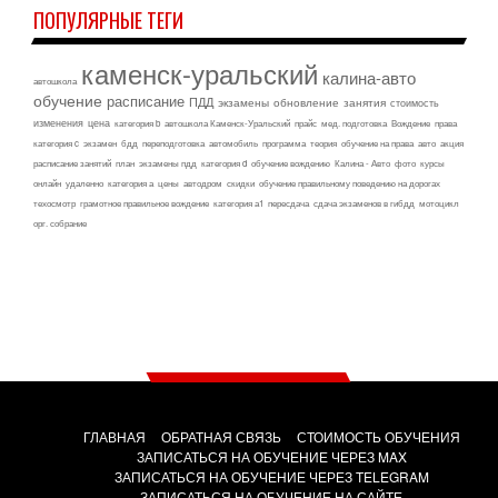
ПОПУЛЯРНЫЕ ТЕГИ
каменск-уральский
калина-авто
автошкола
обучение
расписание
ПДД
экзамены
обновление
занятия
стоимость
изменения
цена
категория b
автошкола Каменск-Уральский
прайс
мед. подготовка
Вождение
права
категория c
экзамен
бдд
переподготовка
автомобиль
программа
теория
обучение на права
авто
акция
расписание занятий
план
экзамены пдд
категория d
обучение вождению
Калина - Авто
фото
курсы
онлайн
удаленно
категория а
цены
автодром
скидки
обучение правильному поведению на дорогах
техосмотр
грамотное правильное вождение
категория а1
пересдача
сдача экзаменов в гибдд
мотоцикл
орг. собрание
ГЛАВНАЯ
ОБРАТНАЯ СВЯЗЬ
СТОИМОСТЬ ОБУЧЕНИЯ
ЗАПИСАТЬСЯ НА ОБУЧЕНИЕ ЧЕРЕЗ MAX
ЗАПИСАТЬСЯ НА ОБУЧЕНИЕ ЧЕРЕЗ TELEGRAM
ЗАПИСАТЬСЯ НА ОБУЧЕНИЕ НА САЙТЕ