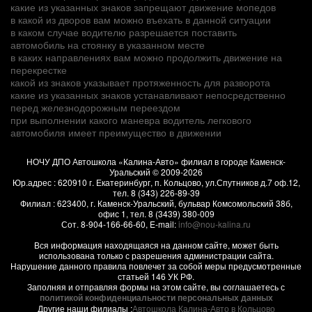
какие из указанных знаков запрещают движение мопедов
в какой из дворов вам можно въехать в данной ситуации
в каком случае водителю разрешается поставить
автомобиль на стоянку в указанном месте
в каких направлениях вам можно продолжить движение на
перекрестке
какой из знаков указывает протяженность для разворота
какие из указанных знаков устанавливают непосредственно
перед железнодорожным переездом
при выполнении какого маневра водитель легкового
автомобиля имеет преимущество в движении
НОЧУ ДПО Автошкола «Калина-Авто» филиал в городе Каменск-
Уральский
© 2009-2026
Юр.адрес :
620910
г.
Екатеринбург, п. Кольцово
,
ул.Спутников д.7 оф.12
,
тел.
8 (343) 226-89-39
Филиал :
623400
, г.
Каменск-Уральский
,
бульвар Комсомольский 38б,
офис 1
, тел.
8 (3439) 380-009
Сот.
8-904-166-66-60
, E-mail:
info@nou-kalina.ru
Вся информация находящаяся на данном сайте, может быть
использована только с разрешения администрации сайта.
Нарушение данного правила повлечет за собой меры предусмотренные
статьей 146 УК РФ.
Заполняя и отправляя формы на этом сайте, вы соглашаетесь с
политикой конфиденциальности персональных данных
Другие наши филиалы :
Автошкола Калина-Авто в Кольцово