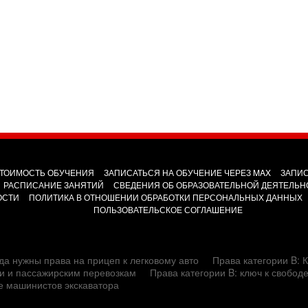
ТОИМОСТЬ ОБУЧЕНИЯ
ЗАПИСАТЬСЯ НА ОБУЧЕНИЕ ЧЕРЕЗ MAX
ЗАПИС
РАСПИСАНИЕ ЗАНЯТИЙ
СВЕДЕНИЯ ОБ ОБРАЗОВАТЕЛЬНОЙ ДЕЯТЕЛЬН
ОСТИ
ПОЛИТИКА В ОТНОШЕНИИ ОБРАБОТКИ ПЕРСОНАЛЬНЫХ ДАННЫХ
ПОЛЬЗОВАТЕЛЬСКОЕ СОГЛАШЕНИЕ
да нужны права на прицеп к легковому авто
Права категории B: К
сти и пассажирским перевозкам
Права категории B: ключ к свобод
е машинистов экскаватора