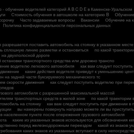
 - обучение водителей категорий A B C D E в Каменске-Уральском
уги
Стоимость обучения в автошколе на категорию B
Обучение
ссрочку
Часто задаваемые вопросы
Вакансии
Обучение на 
Политика конфиденциальности персональных данных
ю разрешается поставить автомобиль на стоянку в указанном месте
чь сплошную линию разметки и остановиться
по какой траектор
о на двухполосной дороге
й остановки транспортного средства или дорожно транспо
ение водителю легкового автомобиля
как вам следует поступить
 движение
какие действия водителя приведут к уменьшению цен
н на задней части буксируемого механического тс
ием скорости движения
как следует поступить водителю при пер
мопедов
рузового автомобиля с разрешенной максимальной массой
ителям транспортных средств в жилой зоне
по какой траектории
втомобиль на стоянку
как вам следует поступить при движении в
туации
вы намерены повернуть направо можете ли вы приступить
 в населенном пункте после опережения грузового автомобиля
рота
какие из указанных знаков используются для обозначения к
редственно перед железнодорожным переездом
какой из знаков у
требования каких знаков из указанных вступают в силу непосредств