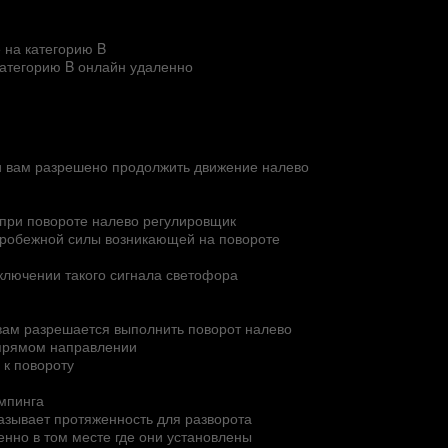
 на категорию B
категорию B онлайн удаленно
ии вам разрешено продолжить движение налево
 при повороте налево регулировщик
тробежной силы возникающей на повороте
еключении такого сигнала светофора
 вам разрешается выполнить поворот налево
 прямом направлении
 к повороту
емпинга
казывает протяженность для разворота
енно в том месте где они установлены