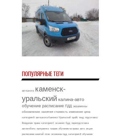
ПОПУЛЯРНЫЕ ТЕГИ
каменск-
автошкола
уральский
калина-авто
обучение
расписание
ПДД
экзамены
обновление
занятия
стоимость
изменения
цена
категория b
автошкола Каменск-Уральский
прайс
мед. подготовка
Вождение
права
категория c
экзамен
бдд
переподготовка
автомобиль
программа
теория
обучение на права
авто
акция
расписание занятий
план
экзамены пдд
категория d
обучение