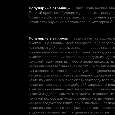
Популярные страницы
Автошкола Калина-Авто
Полный прайс на обучение и дополнительные усл
Скидки на обучение в автошколе
Обучение в ра
Стоимость обучения в автошколе на категорию A
Популярные запросы
в каком случае водител
в каком из указанных мест вам разрешено пересе
как следует действовать выполняя поворот налев
при наличии каких условий в случаях вынужденно
в каком направлении разрешено продолжить движ
по какой траектории вы имеете право продолжить
какой опознавательный знак должен быть закрепле
как изменяется поле зрения водителя с увеличен
какие из указанных знаков запрещают движение 
какие из указанных знаков обязывают водителя г
какие из перечисленных действий запрещены вод
в каком из указанных мест вы можете поставить а
в какой из дворов вам можно въехать в данной си
по какой полосе вам можно продолжить движение
как вам следует поступить при выполнении разво
какие из указанных знаков устанавливают непос
в данной ситуации вы:
в данной ситуации вы