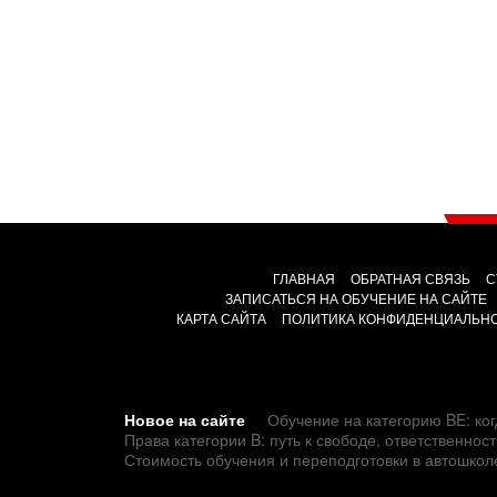
ГЛАВНАЯ
ОБРАТНАЯ СВЯЗЬ
С
ЗАПИСАТЬСЯ НА ОБУЧЕНИЕ НА САЙТЕ
КАРТА САЙТА
ПОЛИТИКА КОНФИДЕНЦИАЛЬН
Новое на сайте
Обучение на категорию BE: ког
Права категории B: путь к свободе, ответственно
Стоимость обучения и переподготовки в автошкол