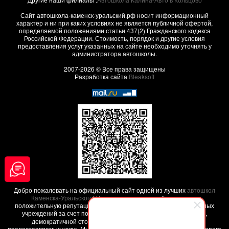
Сайт автошкола-каменск-уральский.рф носит информационный
характер и ни при каких условиях не является публичной офертой,
определяемой положениями статьи 437(2) Гражданского кодекса
Российской Федерации. Стоимость, порядок и другие условия
предоставления услуг указанных на сайте необходимо уточнять у
администратора автошколы.
2007-2026 © Все права защищены
Разработка сайта
Bleaksoft
Добро пожаловать на официальный сайт одной из лучших
автошкол
Каменска-Уральского
! Наша автошкола заработала свою
положительную репутацию среди других похожих образовательных
учреждений за счет положительных
отзывов наших клиентов
,
демократичной стоимости обучения и высокого качества
предоставляемых услуг. Мы поможем вам обучиться на права - недорого