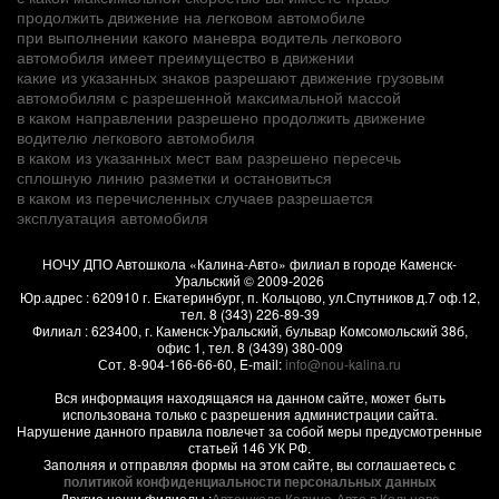
продолжить движение на легковом автомобиле
при выполнении какого маневра водитель легкового
автомобиля имеет преимущество в движении
какие из указанных знаков разрешают движение грузовым
автомобилям с разрешенной максимальной массой
в каком направлении разрешено продолжить движение
водителю легкового автомобиля
в каком из указанных мест вам разрешено пересечь
сплошную линию разметки и остановиться
в каком из перечисленных случаев разрешается
эксплуатация автомобиля
НОЧУ ДПО Автошкола «Калина-Авто» филиал в городе Каменск-
Уральский
© 2009-2026
Юр.адрес :
620910
г.
Екатеринбург, п. Кольцово
,
ул.Спутников д.7 оф.12
,
тел.
8 (343) 226-89-39
Филиал :
623400
, г.
Каменск-Уральский
,
бульвар Комсомольский 38б,
офис 1
, тел.
8 (3439) 380-009
Сот.
8-904-166-66-60
, E-mail:
info@nou-kalina.ru
Вся информация находящаяся на данном сайте, может быть
использована только с разрешения администрации сайта.
Нарушение данного правила повлечет за собой меры предусмотренные
статьей 146 УК РФ.
Заполняя и отправляя формы на этом сайте, вы соглашаетесь с
политикой конфиденциальности персональных данных
Другие наши филиалы :
Автошкола Калина-Авто в Кольцово