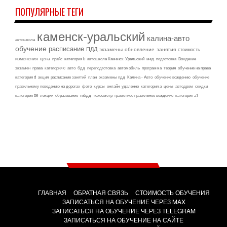
ПОПУЛЯРНЫЕ ТЕГИ
каменск-уральский
калина-авто
автошкола
обучение
расписание
ПДД
экзамены
обновление
занятия
стоимость
изменения
цена
прайс
категория b
автошкола Каменск-Уральский
мед. подготовка
Вождение
экзамен
права
категория c
авто
бдд
переподготовка
автомобиль
программа
теория
обучение на права
категория d
акция
расписание занятий
план
экзамены пдд
Калина - Авто
обучение вождению
обучение
правильному поведению на дорогах
фото
курсы
онлайн
удаленно
категория а
цены
автодром
скидки
категория be
лекции
образование
гибдд
техосмотр
грамотное правильное вождение
категория а1
ГЛАВНАЯ
ОБРАТНАЯ СВЯЗЬ
СТОИМОСТЬ ОБУЧЕНИЯ
ЗАПИСАТЬСЯ НА ОБУЧЕНИЕ ЧЕРЕЗ MAX
ЗАПИСАТЬСЯ НА ОБУЧЕНИЕ ЧЕРЕЗ TELEGRAM
ЗАПИСАТЬСЯ НА ОБУЧЕНИЕ НА САЙТЕ