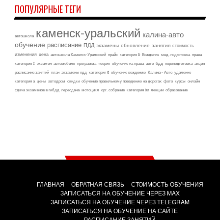
ПОПУЛЯРНЫЕ ТЕГИ
каменск-уральский
калина-авто
автошкола
обучение
расписание
ПДД
экзамены
обновление
занятия
стоимость
изменения
цена
автошкола Каменск-Уральский
прайс
категория b
Вождение
мед. подготовка
права
категория c
экзамен
автомобиль
программа
теория
обучение на права
авто
бдд
переподготовка
акция
расписание занятий
план
экзамены пдд
категория d
обучение вождению
Калина - Авто
удаленно
категория а
цены
автодром
скидки
обучение правильному поведению на дорогах
фото
курсы
онлайн
сдача экзаменов в гибдд
пересдача
мотоцикл
орг. собрание
категория be
лекции
образование
ГЛАВНАЯ
ОБРАТНАЯ СВЯЗЬ
СТОИМОСТЬ ОБУЧЕНИЯ
ЗАПИСАТЬСЯ НА ОБУЧЕНИЕ ЧЕРЕЗ MAX
ЗАПИСАТЬСЯ НА ОБУЧЕНИЕ ЧЕРЕЗ TELEGRAM
ЗАПИСАТЬСЯ НА ОБУЧЕНИЕ НА САЙТЕ
РАСПИСАНИЕ ЗАНЯТИЙ