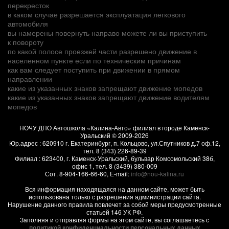
перекресток
в каком случае разрешается эксплуатация легкового
автомобиля
вы намерены повернуть направо можете ли вы приступить
к повороту
по какой полосе проезжей части разрешено движение в
населенном пункте если по техническим причинам
как вам следует поступить при движении в прямом
направлении
какие из указанных знаков запрещают движение мопедов
какие из указанных знаков запрещают движение водителям
мопедов
НОЧУ ДПО Автошкола «Калина-Авто» филиал в городе Каменск-
Уральский
© 2009-2026
Юр.адрес :
620910
г.
Екатеринбург, п. Кольцово
,
ул.Спутников д.7 оф.12
,
тел.
8 (343) 226-89-39
Филиал :
623400
, г.
Каменск-Уральский
,
бульвар Комсомольский 38б,
офис 1
, тел.
8 (3439) 380-009
Сот.
8-904-166-66-60
, E-mail:
info@nou-kalina.ru
Вся информация находящаяся на данном сайте, может быть
использована только с разрешения администрации сайта.
Нарушение данного правила повлечет за собой меры предусмотренные
статьей 146 УК РФ.
Заполняя и отправляя формы на этом сайте, вы соглашаетесь с
политикой конфиденциальности персональных данных