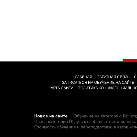
ГЛАВНАЯ
ОБРАТНАЯ СВЯЗЬ
С
ЗАПИСАТЬСЯ НА ОБУЧЕНИЕ НА САЙТЕ
КАРТА САЙТА
ПОЛИТИКА КОНФИДЕНЦИАЛЬН
Новое на сайте
Обучение на категорию BE: ког
Права категории B: путь к свободе, ответственно
Стоимость обучения и переподготовки в автошкол