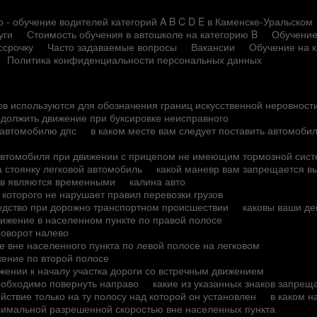
 - обучение водителей категорий A B C D E в Каменске-Уральском
уги
Стоимость обучения в автошколе на категорию B
Обучение
ссрочку
Часто задаваемые вопросы
Вакансии
Обучение на 
Политика конфиденциальности персональных данных
ков используются для обозначения границ искусственной неровност
одолжить движение при буксировке неисправного
у автомобилю дпс
в каком месте вам следует поставить автомобил
о автомобиля при движении с прицепом не имеющим тормозной сис
а стоянку легковой автомобиль
какой маневр вам запрещается в
ов являются временными
калина авто
 которого не нарушает правил перевозки грузов
редство при дорожно транспортном происшествии
каковы ваши де
вижение в населенном пункте по правой полосе
поворот налево
е вне населенного пункта по левой полосе на легковом
жение по второй полосе
жении к началу участка дороги со встречным движением
необходимо повернуть направо
какие из указанных знаков запре
йствие только на ту полосу над которой он установлен
в каком 
ксимальной разрешенной скоростью вне населенных пункта