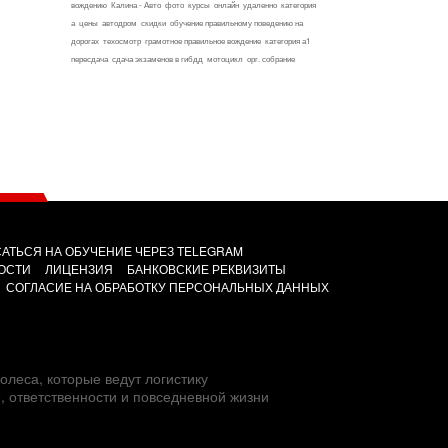
вождению
Калина - Авто
фото
курсы
онлайн
удаленно
категория
а
цены
автодром
скидки
обучение правильному поведению на
дорогах
техосмотр
грамотное правильное вождение
категория а1
пересдача
сдача экзаменов в гибдд
мотоцикл
орг. собрание
АТЬСЯ НА ОБУЧЕНИЕ ЧЕРЕЗ TELEGRAM
ОСТИ
ЛИЦЕНЗИЯ
БАНКОВСКИЕ РЕКВИЗИТЫ
СОГЛАСИЕ НА ОБРАБОТКУ ПЕРСОНАЛЬНЫХ ДАННЫХ
олеса, которые ведут логистику
е, ответственности и повседневной жизни