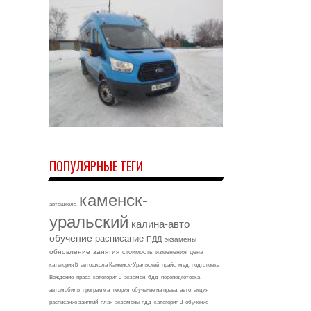
ПОПУЛЯРНЫЕ ТЕГИ
каменск-
автошкола
уральский
калина-авто
обучение
расписание
ПДД
экзамены
обновление
занятия
стоимость
изменения
цена
категория b
автошкола Каменск-Уральский
прайс
мед. подготовка
Вождение
права
категория c
экзамен
бдд
переподготовка
автомобиль
программа
теория
обучение на права
авто
акция
расписание занятий
план
экзамены пдд
категория d
обучение