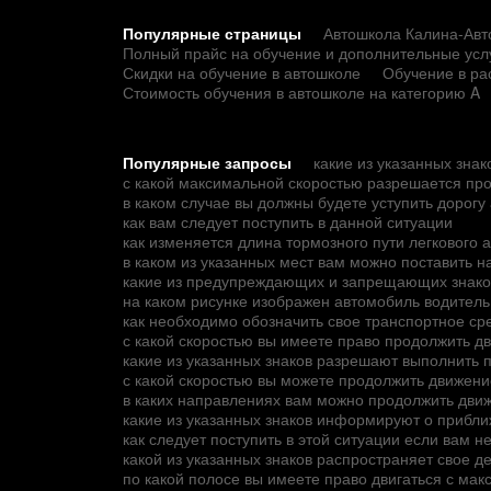
Популярные страницы
Автошкола Калина-Авто
Полный прайс на обучение и дополнительные усл
Скидки на обучение в автошколе
Обучение в ра
Стоимость обучения в автошколе на категорию A
Популярные запросы
какие из указанных зна
с какой максимальной скоростью разрешается пр
в каком случае вы должны будете уступить дорог
как вам следует поступить в данной ситуации
как изменяется длина тормозного пути легковог
в каком из указанных мест вам можно поставить н
какие из предупреждающих и запрещающих знак
на каком рисунке изображен автомобиль водитель
как необходимо обозначить свое транспортное с
с какой скоростью вы имеете право продолжить д
какие из указанных знаков разрешают выполнить 
с какой скоростью вы можете продолжить движени
в каких направлениях вам можно продолжить дви
какие из указанных знаков информируют о прибли
как следует поступить в этой ситуации если вам 
какой из указанных знаков распространяет свое де
по какой полосе вы имеете право двигаться с ма