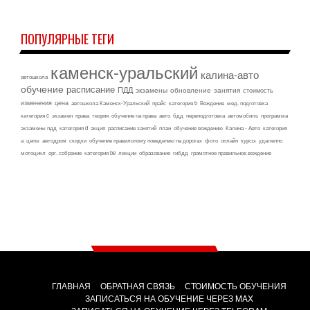
ПОПУЛЯРНЫЕ ТЕГИ
каменск-уральский
калина-авто
автошкола
обучение
расписание
ПДД
экзамены
обновление
занятия
стоимость
изменения
цена
автошкола Каменск-Уральский
прайс
категория b
Вождение
мед. подготовка
категория c
экзамен
права
теория
обучение на права
авто
бдд
переподготовка
автомобиль
программа
экзамены пдд
категория d
акция
расписание занятий
план
обучение вождению
Калина - Авто
категория
а
цены
автодром
скидки
обучение правильному поведению на дорогах
фото
онлайн
курсы
удаленно
мотоцикл
орг. собрание
категория be
лекции
образование
гибдд
грамотное правильное вождение
ГЛАВНАЯ
ОБРАТНАЯ СВЯЗЬ
СТОИМОСТЬ ОБУЧЕНИЯ
ЗАПИСАТЬСЯ НА ОБУЧЕНИЕ ЧЕРЕЗ MAX