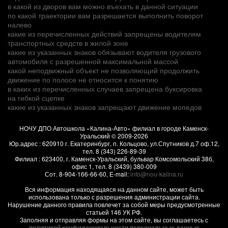
в какой из дворов вам можно въехать в данной ситуации
по какой траектории вам разрешается выполнить поворот
налево
какие из перечисленных действий запрещены водителям
транспортных средств в жилой зоне
какие из указанных знаков обязывают водителя грузового
автомобиля с разрешенной максимальной массой
какой неподвижный объект не позволяющий продолжить
движение по полосе не относится к понятию
в каких из перечисленных случаев запрещена буксировка
на гибкой сцепке
какие из указанных знаков запрещают движение мопедов
НОЧУ ДПО Автошкола «Калина-Авто» филиал в городе Каменск-
Уральский
© 2009-2026
Юр.адрес :
620910
г.
Екатеринбург, п. Кольцово
,
ул.Спутников д.7 оф.12
,
тел.
8 (343) 226-89-39
Филиал :
623400
, г.
Каменск-Уральский
,
бульвар Комсомольский 38б,
офис 1
, тел.
8 (3439) 380-009
Сот.
8-904-166-66-60
, E-mail:
info@nou-kalina.ru
Вся информация находящаяся на данном сайте, может быть
использована только с разрешения администрации сайта.
Нарушение данного правила повлечет за собой меры предусмотренные
статьей 146 УК РФ.
Заполняя и отправляя формы на этом сайте, вы соглашаетесь с
политикой конфиденциальности персональных данных