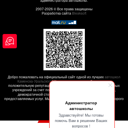
администратора автошколы.
2007-2026 © Все права защищены
Разработка сайта
Bleaksoft
Добро пожаловать на официальный сайт одной из лучших
автошкол
Каменска-Уральского
! Наша автошкола заработала свою
положительную репутацию среди других похожих образовательных
учреждений за счет положительных
отзывов наших клиентов
,
демократичной стоимости обучения и высокого качества
предоставляемых услуг. Мы поможем вам обучиться на права - недорого
Администратор
и качественно !
автошколы
Здравствуйте! Мы готовы
помочь Вам в решении Ваших
вопросов !