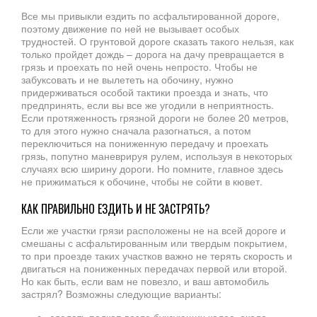
Все мы привыкли ездить по асфальтированной дороге,
поэтому движение по ней не вызывает особых
трудностей. О грунтовой дороге сказать такого нельзя, как
только пройдет дождь – дорога на дачу превращается в
грязь и проехать по ней очень непросто. Чтобы не
забуксовать и не вылететь на обочину, нужно
придерживаться особой тактики проезда и знать, что
предпринять, если вы все же угодили в неприятность.
Если протяженность грязной дороги не более 20 метров,
то для этого нужно сначала разогнаться, а потом
переключиться на пониженную передачу и проехать
грязь, попутно маневрируя рулем, используя в некоторых
случаях всю ширину дороги. Но помните, главное здесь
не прижиматься к обочине, чтобы не сойти в кювет.
КАК ПРАВИЛЬНО ЕЗДИТЬ И НЕ ЗАСТРЯТЬ?
Если же участки грязи расположены не на всей дороге и
смешаны с асфальтированным или твердым покрытием,
то при проезде таких участков важно не терять скорость и
двигаться на пониженных передачах первой или второй.
Но как быть, если вам не повезло, и ваш автомобиль
застрял? Возможны следующие варианты:
сделать подкоп возле буксующих колес, около