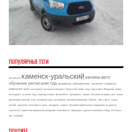
ПОПУЛЯРНЫЕ ТЕГИ
каменск-уральский
калина-авто
автошкола
обучение
расписание
ПДД
экзамены
обновление
занятия
стоимость
изменения
цена
категория b
автошкола Каменск-Уральский
прайс
мед. подготовка
Вождение
права
категория c
экзамен
бдд
переподготовка
автомобиль
программа
теория
обучение на права
авто
акция
расписание занятий
план
экзамены пдд
категория d
обучение вождению
Калина - Авто
фото
курсы
онлайн
удаленно
категория а
цены
автодром
скидки
обучение правильному поведению на дорогах
техосмотр
грамотное правильное вождение
категория а1
пересдача
сдача экзаменов в гибдд
мотоцикл
орг. собрание
ПОХОЖЕЕ