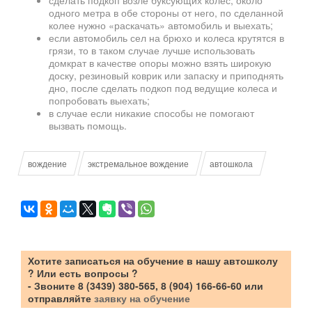
одного метра в обе стороны от него, по сделанной
колее нужно «раскачать» автомобиль и выехать;
если автомобиль сел на брюхо и колеса крутятся в
грязи, то в таком случае лучше использовать
домкрат в качестве опоры можно взять широкую
доску, резиновый коврик или запаску и приподнять
дно, после сделать подкоп под ведущие колеса и
попробовать выехать;
в случае если никакие способы не помогают
вызвать помощь.
вождение
экстремальное вождение
автошкола
Хотите
записаться на обучение в нашу автошколу
? Или есть вопросы ?
- Звоните 8 (3439) 380-565, 8 (904) 166-66-60 или
отправляйте
заявку на обучение