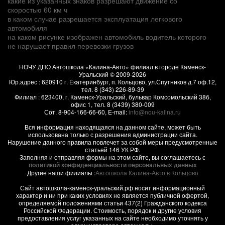
какие из указанных знаков разрешают движение со
скоростью 60 км ч
в каком случае разрешается эксплуатация легкового
автомобиля
на каком рисунке изображен автомобиль водитель которого
не нарушает правил перевозки грузов
НОЧУ ДПО Автошкола «Калина-Авто» филиал в городе Каменск-
Уральский
© 2009-2026
Юр.адрес :
620910
г.
Екатеринбург, п. Кольцово
,
ул.Спутников д.7 оф.12
,
тел.
8 (343) 226-89-39
Филиал :
623400
, г.
Каменск-Уральский
,
бульвар Комсомольский 38б,
офис 1
, тел.
8 (3439) 380-009
Сот.
8-904-166-66-60
, E-mail:
info@nou-kalina.ru
Вся информация находящаяся на данном сайте, может быть
использована только с разрешения администрации сайта.
Нарушение данного правила повлечет за собой меры предусмотренные
статьей 146 УК РФ.
Заполняя и отправляя формы на этом сайте, вы соглашаетесь с
политикой конфиденциальности персональных данных
Другие наши филиалы :
Автошкола Калина-Авто в Кольцово
Сайт автошкола-каменск-уральский.рф носит информационный
характер и ни при каких условиях не является публичной офертой,
определяемой положениями статьи 437(2) Гражданского кодекса
Российской Федерации. Стоимость, порядок и другие условия
предоставления услуг указанных на сайте необходимо уточнять у