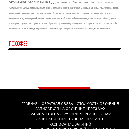
обучение
расписание
ПДД
экзамены
обновление
занятия
стоимость
изменения
цена
автошкола Каменск-Уральский
прайс
категория b
Вождение
мед. подготовка
права
категория c
экзамен
программа
теория
обучение на права
авто
бдд
переподготовка
автомобиль
экзамены пдд
категория d
акция
расписание занятий
план
обучение вождению
Калина - Авто
удаленно
категория а
цены
автодром
скидки
обучение правильному поведению на дорогах
фото
курсы
онлайн
сдача экзаменов в гибдд
пересдача
мотоцикл
орг. собрание
категория be
лекции
образование
ПОХОЖЕЕ
ГЛАВНАЯ
ОБРАТНАЯ СВЯЗЬ
СТОИМОСТЬ ОБУЧЕНИЯ
ЗАПИСАТЬСЯ НА ОБУЧЕНИЕ ЧЕРЕЗ MAX
ЗАПИСАТЬСЯ НА ОБУЧЕНИЕ ЧЕРЕЗ TELEGRAM
ЗАПИСАТЬСЯ НА ОБУЧЕНИЕ НА САЙТЕ
РАСПИСАНИЕ ЗАНЯТИЙ