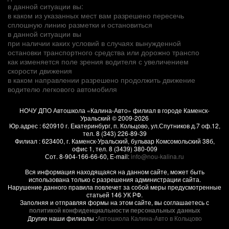
в данной ситуации вы:
в каком из указанных мест вам разрешено пересечь
сплошную линию разметки и остановиться
в данной ситуации вы
при наличии каких условий в случаях вынужденной
остановки транспортного средства или дорожно транспо
как изменяется поле зрения водителя с увеличением
скорости движения
в каком направлении разрешено продолжить движение
водителю легкового автомобиля
НОЧУ ДПО Автошкола «Калина-Авто» филиал в городе Каменск-
Уральский
© 2009-2026
Юр.адрес :
620910
г.
Екатеринбург, п. Кольцово
,
ул.Спутников д.7 оф.12
,
тел.
8 (343) 226-89-39
Филиал :
623400
, г.
Каменск-Уральский
,
бульвар Комсомольский 38б,
офис 1
, тел.
8 (3439) 380-009
Сот.
8-904-166-66-60
, E-mail:
info@nou-kalina.ru
Вся информация находящаяся на данном сайте, может быть
использована только с разрешения администрации сайта.
Нарушение данного правила повлечет за собой меры предусмотренные
статьей 146 УК РФ.
Заполняя и отправляя формы на этом сайте, вы соглашаетесь с
политикой конфиденциальности персональных данных
Другие наши филиалы :
Автошкола Калина-Авто в Кольцово