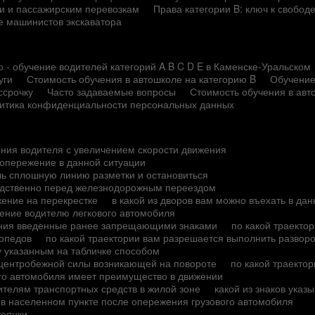
сти и пассажирским перевозкам
Права категории B: ключ к свобод
е машинистов экскаватора
 - обучение водителей категорий A B C D E в Каменске-Уральском
уги
Стоимость обучения в автошколе на категорию B
Обучение
ссрочку
Часто задаваемые вопросы
Стоимость обучения в авт
итика конфиденциальности персональных данных
ения водителя с увеличением скорости движения
опережение в данной ситуации
чь сплошную линию разметки и остановиться
редственно перед железнодорожным переездом
жение на перекрестке
в какой из дворов вам можно въехать в да
ение водителю легкового автомобиля
чения введенные ранее запрещающими знаками
по какой траекто
мопедов
по какой траектории вам разрешается выполнить разворо
у указанным на табличке способом
 центробежной силы возникающей на повороте
по какой траекто
ого автомобиля имеет преимущество в движении
ителям транспортных средств в жилой зоне
какой из знаков указ
 в населенном пункте после опережения грузового автомобиля
тоянки