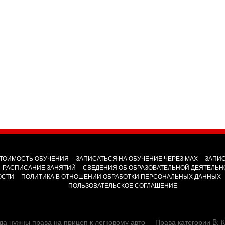
ТОИМОСТЬ ОБУЧЕНИЯ
ЗАПИСАТЬСЯ НА ОБУЧЕНИЕ ЧЕРЕЗ MAX
ЗАПИС
РАСПИСАНИЕ ЗАНЯТИЙ
СВЕДЕНИЯ ОБ ОБРАЗОВАТЕЛЬНОЙ ДЕЯТЕЛЬН
ОСТИ
ПОЛИТИКА В ОТНОШЕНИИ ОБРАБОТКИ ПЕРСОНАЛЬНЫХ ДАННЫХ
ПОЛЬЗОВАТЕЛЬСКОЕ СОГЛАШЕНИЕ
да нужны права на прицеп к легковому авто
Права категории B: К