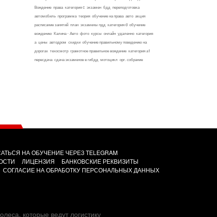
Вождение
права
категория c
экзамен
бдд
переподготовка
автомобиль
программа
теория
обучение на права
авто
акция
расписание занятий
план
экзамены пдд
категория d
обучение
вождению
Калина - Авто
фото
курсы
онлайн
удаленно
категория
а
цены
автодром
скидки
обучение правильному поведению на
дорогах
техосмотр
грамотное правильное вождение
категория а1
пересдача
сдача экзаменов в гибдд
мотоцикл
орг. собрание
АТЬСЯ НА ОБУЧЕНИЕ ЧЕРЕЗ TELEGRAM
ОСТИ
ЛИЦЕНЗИЯ
БАНКОВСКИЕ РЕКВИЗИТЫ
СОГЛАСИЕ НА ОБРАБОТКУ ПЕРСОНАЛЬНЫХ ДАННЫХ
олеса, которые ведут логистику