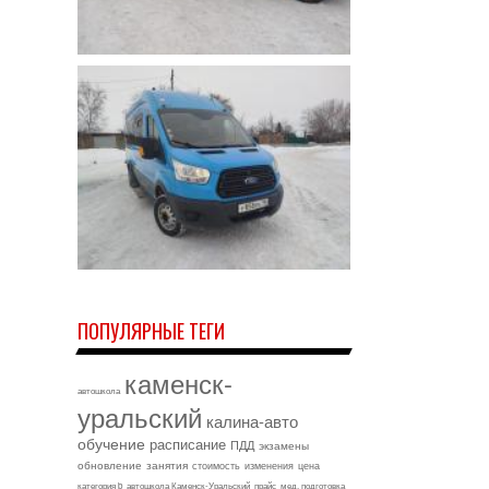
ПОПУЛЯРНЫЕ ТЕГИ
каменск-
автошкола
уральский
калина-авто
обучение
расписание
ПДД
экзамены
обновление
занятия
стоимость
изменения
цена
категория b
автошкола Каменск-Уральский
прайс
мед. подготовка