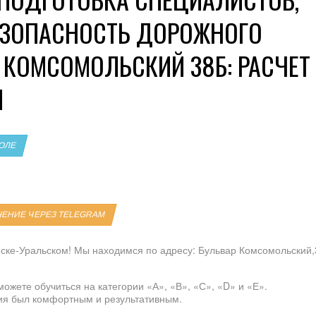
ЕЗОПАСНОСТЬ ДОРОЖНОГО
 КОМСОМОЛЬСКИЙ 38Б: РАСЧЕТ
Я
КОЛЕ
ЧЕНИЕ ЧЕРЕЗ TELEGRAM
ске‑Уральском! Мы находимся по адресу: Бульвар Комсомольский
можете обучиться на категории «А», «В», «С», «D» и «Е».
ния был комфортным и результативным.