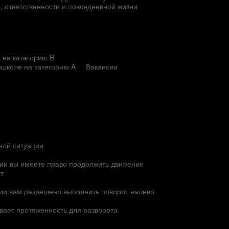
е, ответственности и повседневной жизни
 на категорию B
ошколе на категорию A
Вакансии
нной ситуации
рии вы имеете право продолжить движение
т
рии вам разрешено выполнить поворот налево
ывает протяженность для разворота