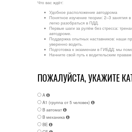
Что вас ждёт:
Удобное расположение автодрома
Понятное изучение теории: 2–3 занятия 
легко разобраться в ПДД.
Первые шаги за рулём без стресса: трена
автодроме.
Поддержка опытных наставников: наши пр
уверенно водить.
Подготовка к экзаменам в ГИБДД: мы пом
Начните свой путь к водительским правам 
ПОЖАЛУЙСТА, УКАЖИТЕ КА
A
A1 (группа от 5 человек)
B автомат
B механика
BE
CE